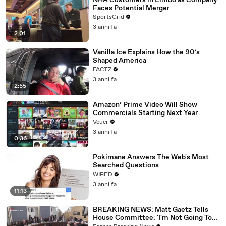
NHA Customers in Limbo as Company
Faces Potential Merger
SportsGrid
3 anni fa
2:01
Vanilla Ice Explains How the 90’s
Shaped America
FACTZ
3 anni fa
2:55
Amazon’ Prime Video Will Show
Commercials Starting Next Year
Veuer
3 anni fa
0:36
Pokimane Answers The Web's Most
Searched Questions
WIRED
3 anni fa
11:13
BREAKING NEWS: Matt Gaetz Tells
House Committee: 'I'm Not Going To