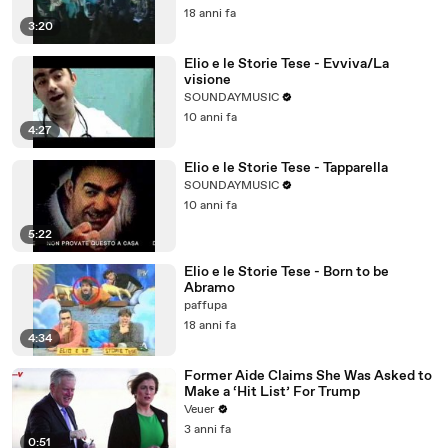
18 anni fa
3:20
Elio e le Storie Tese - Evviva/La
visione
SOUNDAYMUSIC
10 anni fa
4:27
Elio e le Storie Tese - Tapparella
SOUNDAYMUSIC
10 anni fa
5:22
Elio e le Storie Tese - Born to be
Abramo
paffupa
18 anni fa
4:34
Former Aide Claims She Was Asked to
Make a ‘Hit List’ For Trump
Veuer
3 anni fa
0:51