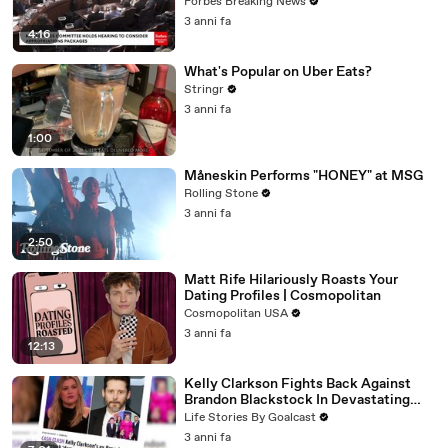
Vote For A Continuing Resolution'
Forbes Breaking News
3 anni fa
4:16
What's Popular on Uber Eats?
Stringr
3 anni fa
1:00
Måneskin Performs "HONEY" at MSG
Rolling Stone
3 anni fa
2:50
Matt Rife Hilariously Roasts Your
Dating Profiles | Cosmopolitan
Cosmopolitan USA
3 anni fa
12:13
Kelly Clarkson Fights Back Against
Brandon Blackstock In Devastating
Divorce Battle
Life Stories By Goalcast
3 anni fa