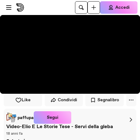
Vai al lettore
Passa al contenuto principale
Accedi
Like
Condividi
Segnalibro
Segui
paffupa
Video-Elio E Le Storie Tese - Servi della gleba
18 anni fa