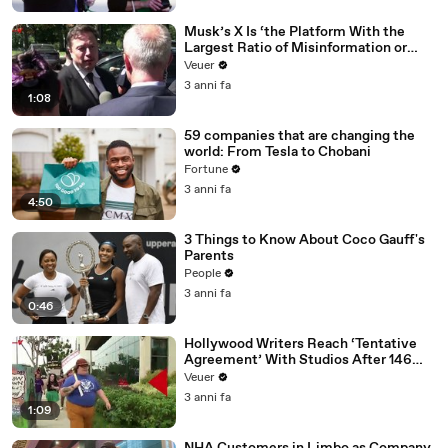
Musk’s X Is ‘the Platform With the
Largest Ratio of Misinformation or
Disinformation’ Amongst All Social
Veuer
Media Platforms
3 anni fa
1:08
59 companies that are changing the
world: From Tesla to Chobani
Fortune
3 anni fa
4:50
3 Things to Know About Coco Gauff's
Parents
People
3 anni fa
0:46
Hollywood Writers Reach ‘Tentative
Agreement’ With Studios After 146
Day Strike
Veuer
3 anni fa
1:09