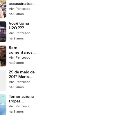
assassinatos
cresce em
Vivi Penteado
todas as
há 9 anos
regiões do
Ceará
Você toma
H2O ???
Vivi Penteado
há 9 anos
Sem
comentários,
apenas
Vivi Penteado
assistam!!
há 9 anos
29 de maio de
2017 Maria
Lucia Simões
Vivi Penteado
há 9 anos
Temer aciona
tropas
federais para
Vivi Penteado
proteger
há 9 anos
Planalto e
ministérios