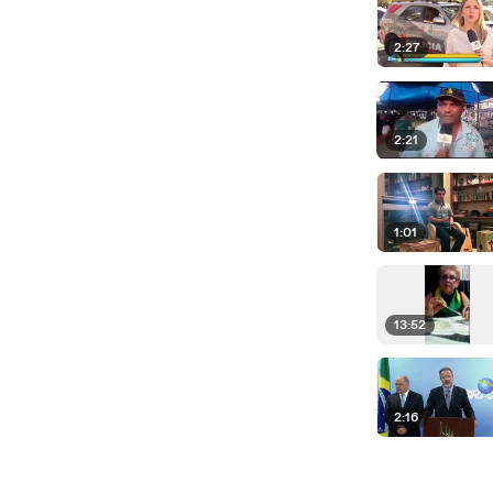
2:27
2:21
1:01
13:52
2:16