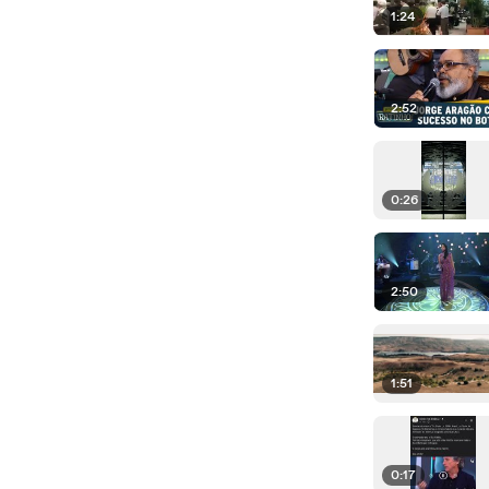
1:24
2:52
0:26
2:50
1:51
0:17