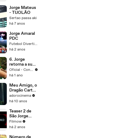
Jorge Mateus
- TIJOLÃO
Sertao passa aki
há 7 anos
Jorge Amaral
PDC
Futebol Divertido
há 2 anos
6. Jorge
retorna a su
vida
Oficial - Confidencial - Caracol TV
há 1 ano
Meu Amigo, o
Dragão Cartaz
Animado
adorocinema
há 10 anos
Teaser 2 de
São Jorge
contra o
Filmow
Dragão
há 2 anos
Número de