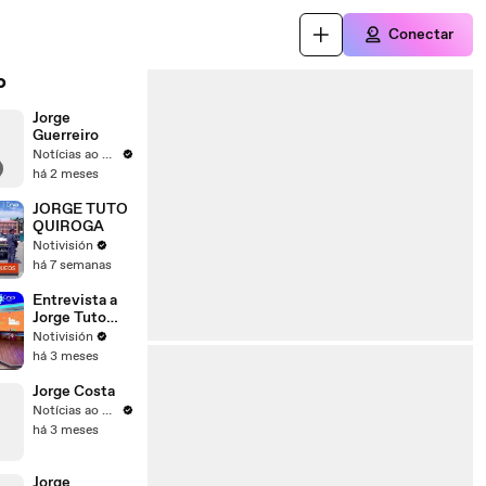
Conectar
o
Jorge
Guerreiro
Notícias ao Minuto
há 2 meses
JORGE TUTO
QUIROGA
Notivisión
há 7 semanas
Entrevista a
Jorge Tuto
Quiroga
Notivisión
há 3 meses
Jorge Costa
Notícias ao Minuto
há 3 meses
Jorge