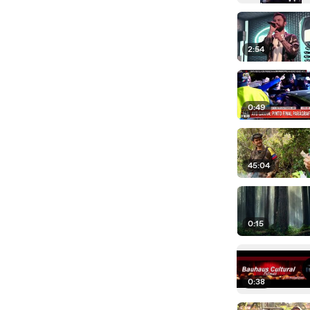
2:54
0:49
45:04
0:15
0:38