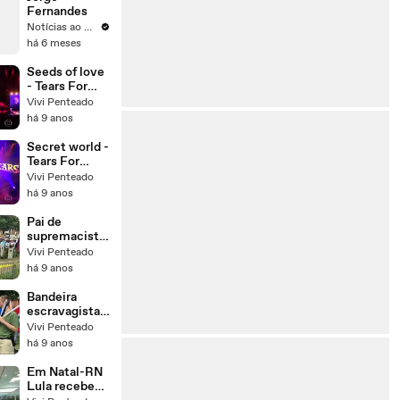
Fernandes
Notícias ao Minuto
há 6 meses
Seeds of love
- Tears For
Fears
Vivi Penteado
há 9 anos
Secret world -
Tears For
Fears
Vivi Penteado
há 9 anos
Pai de
supremacista
divulga
Vivi Penteado
desabafo
há 9 anos
sobre
protestos em
Bandeira
Charlottesvill
escravagista
e
causa orgulho
Vivi Penteado
na cidade
há 9 anos
mais rascista
dos EUA
Em Natal-RN
Lula recebe