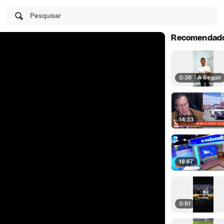
Pesquisar
Recomendad
0:36
|
A Seguir
14:33
18:57
0:51