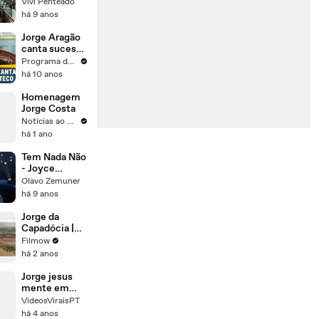
vaias e é
Vivi Penteado
impedido de
há 9 anos
almoçar.
Jorge Aragão
canta sucesso
no Boteco
Programa do Ratinho
há 10 anos
Homenagem
Jorge Costa
Notícias ao Minuto
há 1 ano
Tem Nada Não
- Joyce
Cândido
Olavo Zemuner
(Sambabook
há 9 anos
Jorge Aragão)
(1)
Jorge da
Capadócia |
Trailer Oficial
Filmow
há 2 anos
Jorge jesus
mente em
entrevista no
VideosViraisPT
Brasil
há 4 anos