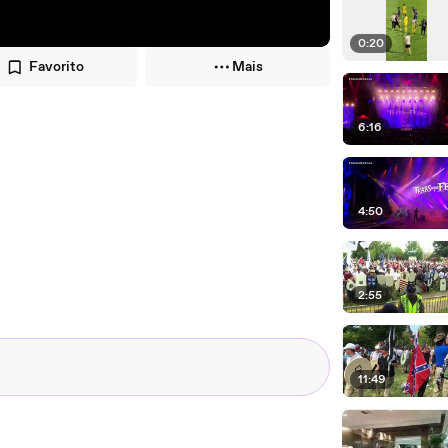
0:20
Favorito
Mais
6:16
4:50
2:55
11:49