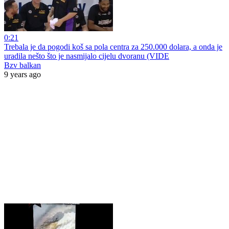
0:21
Trebala je da pogodi koš sa pola centra za 250.000 dolara, a onda je
uradila nešto što je nasmijalo cijelu dvoranu (VIDE
Bzv balkan
9 years ago