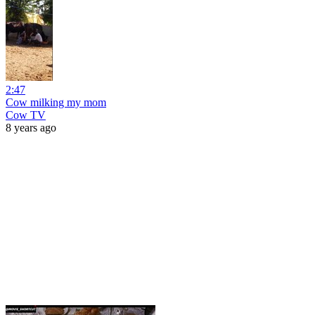
2:47
Cow milking my mom
Cow TV
8 years ago