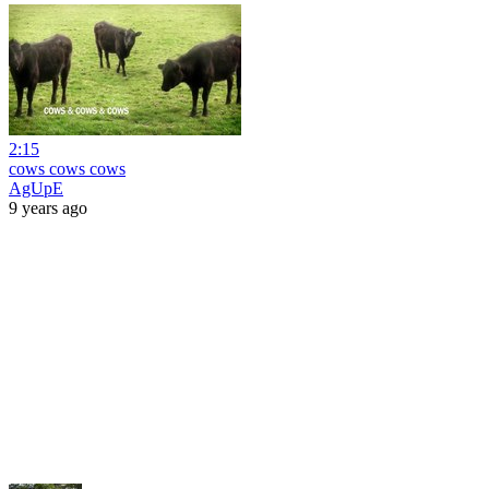
2:15
cows cows cows
AgUpE
9 years ago