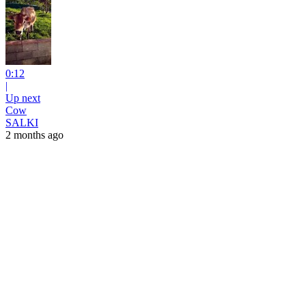
0:12
|
Up next
Cow
SALKI
2 months ago