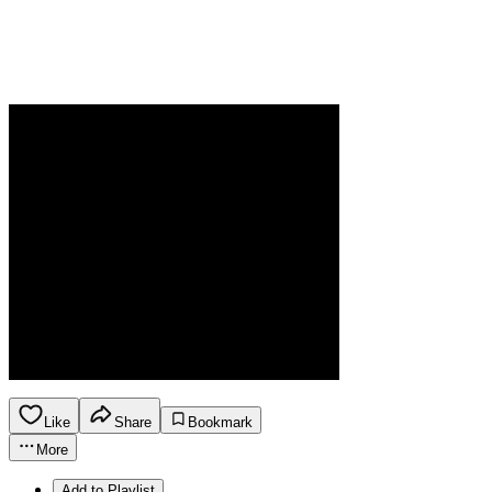
Like
Share
Bookmark
More
Add to Playlist