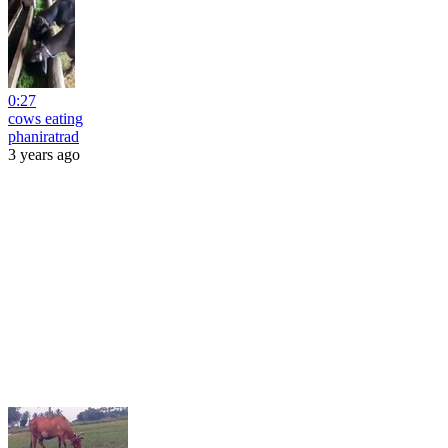
0:27
cows eating
phaniratrad
3 years ago