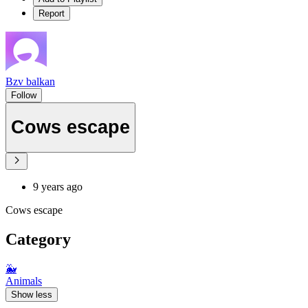
Report
Bzv balkan
Follow
Cows escape
9 years ago
Cows escape
Category
🐳
Animals
Show less