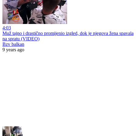
4:03
Muž tajno i drastično promijenio izgled, dok je njegova žena spavala
na spratu (VIDEO)
Bzv balkan
9 years ago