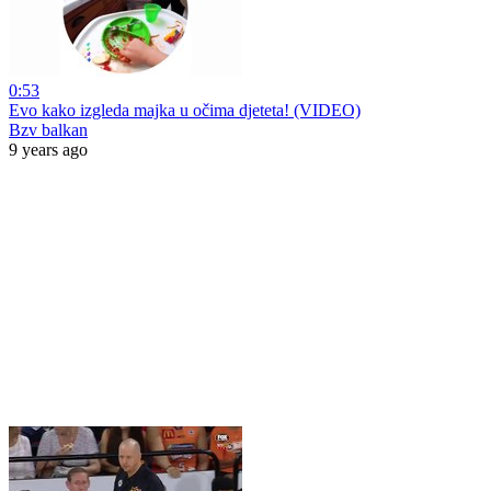
0:53
Evo kako izgleda majka u očima djeteta! (VIDEO)
Bzv balkan
9 years ago