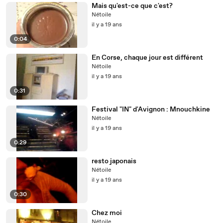
Mais qu'est-ce que c'est?
Nétoile
il y a 19 ans
0:04
En Corse, chaque jour est différent
Nétoile
il y a 19 ans
0:31
Festival "IN" d'Avignon : Mnouchkine
Nétoile
il y a 19 ans
0:29
resto japonais
Nétoile
il y a 19 ans
0:30
Chez moi
Nétoile