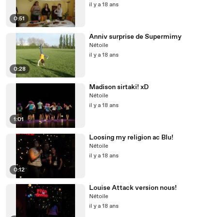
il y a 18 ans
0:51
Anniv surprise de Supermimy
Nétoile
il y a 18 ans
0:28
Madison sirtaki! xD
Nétoile
il y a 18 ans
1:01
Loosing my religion ac Blu!
Nétoile
il y a 18 ans
0:12
Louise Attack version nous!
Nétoile
il y a 18 ans