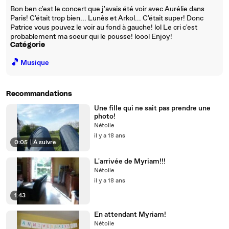
Bon ben c'est le concert que j'avais été voir avec Aurélie dans
Paris! C'était trop bien... Lunès et Arkol... C'était super! Donc
Patrice vous pouvez le voir au fond à gauche! lol Le cri c'est
probablement ma soeur qui le pousse! loool Enjoy!
Catégorie
🎵
Musique
Recommandations
Une fille qui ne sait pas prendre une
photo!
Nétoile
il y a 18 ans
0:05
|
À suivre
L'arrivée de Myriam!!!
Nétoile
il y a 18 ans
1:43
En attendant Myriam!
Nétoile