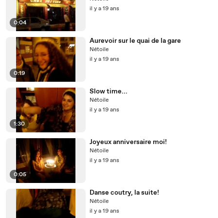
il y a 19 ans
0:04
Aurevoir sur le quai de la gare
Nétoile
il y a 19 ans
0:19
Slow time...
Nétoile
il y a 19 ans
1:30
Joyeux anniversaire moi!
Nétoile
il y a 19 ans
0:05
Danse coutry, la suite!
Nétoile
il y a 19 ans