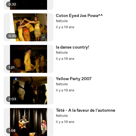
0:32
Coton Eyed Joe Powa^^
Nétoile
il y a 19 ans
0:30
la danse country!
Nétoile
il y a 19 ans
1:21
Yellow Party 2007
Nétoile
il y a 19 ans
2:03
Tété - A la faveur de l'automne
Nétoile
il y a 19 ans
1:08