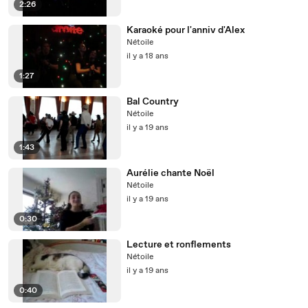
2:26
Karaoké pour l'anniv d'Alex
Nétoile
il y a 18 ans
1:27
Bal Country
Nétoile
il y a 19 ans
1:43
Aurélie chante Noël
Nétoile
il y a 19 ans
0:30
Lecture et ronflements
Nétoile
il y a 19 ans
0:40