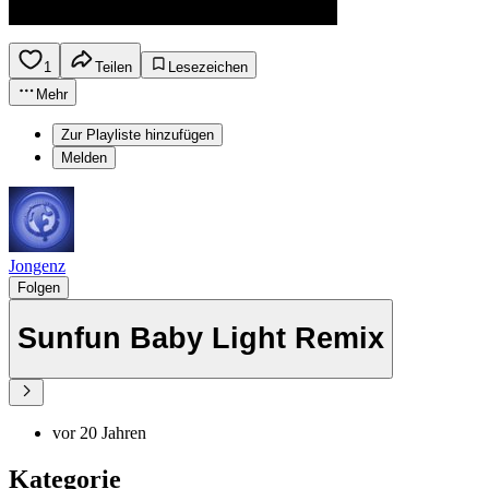
1
Teilen
Lesezeichen
Mehr
Zur Playliste hinzufügen
Melden
Jongenz
Folgen
Sunfun Baby Light Remix
vor 20 Jahren
Kategorie