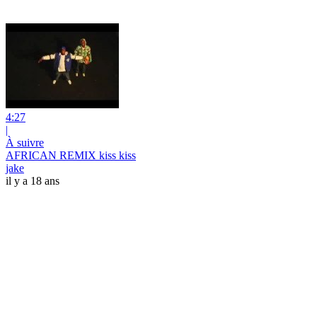
4:27
|
À suivre
AFRICAN REMIX kiss kiss
jake
il y a 18 ans