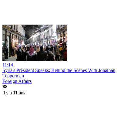
11:14
Syria's President Speaks: Behind the Scenes With Jonathan
Tepperman
Foreign Affairs
il y a 11 ans