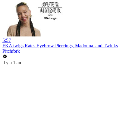
5:57
FKA twigs Rates Eyebrow Piercings, Madonna, and Twinks
Pitchfork
il y a 1 an