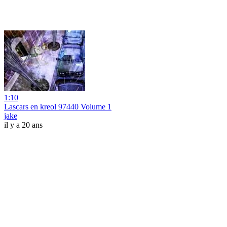
1:10
Lascars en kreol 97440 Volume 1
jake
il y a 20 ans