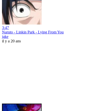
3:47
Naruto - Linkin Park - Lying From You
jake
il y a 20 ans