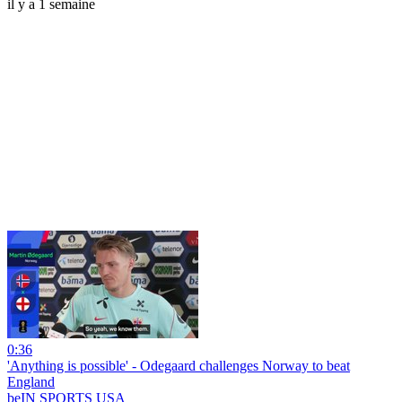
il y a 1 semaine
0:36
'Anything is possible' - Odegaard challenges Norway to beat
England
beIN SPORTS USA