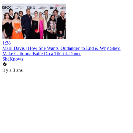
1:38
Maril Davis | How She Wants 'Outlander' to End & Why She'd
Make Caitríona Balfe Do a TikTok Dance
SheKnows
il y a 3 ans