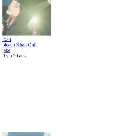
2:33
bleach Khan Onji
jake
il y a 20 ans