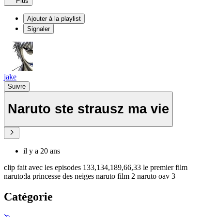
Plus
Ajouter à la playlist
Signaler
jake
Suivre
Naruto ste strausz ma vie
il y a 20 ans
clip fait avec les episodes 133,134,189,66,33 le premier film
naruto:la princesse des neiges naruto film 2 naruto oav 3
Catégorie