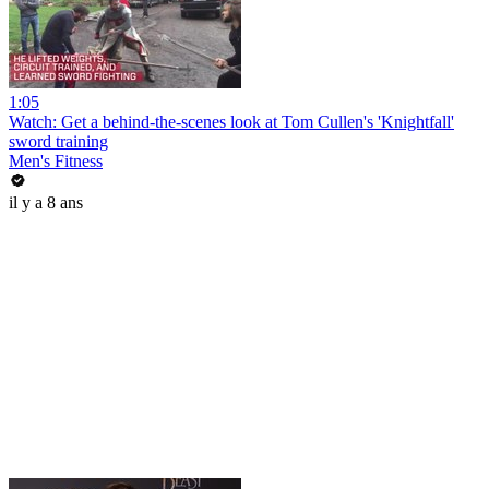
1:05
Watch: Get a behind-the-scenes look at Tom Cullen's 'Knightfall'
sword training
Men's Fitness
il y a 8 ans