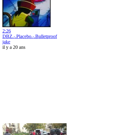
2:26
DBZ.-.Placebo.-.Bulletproof
jake
il y a 20 ans