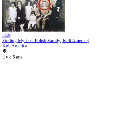
8:59
Finding My Lost Polish Family [Kult America]
Kult America
il y a 5 ans