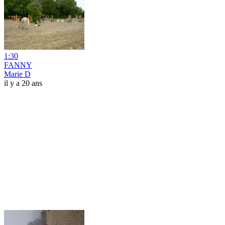
1:30
FANNY
Marie D
il y a 20 ans