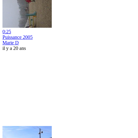
0:25
Puissance 2005
Marie D
il y a 20 ans