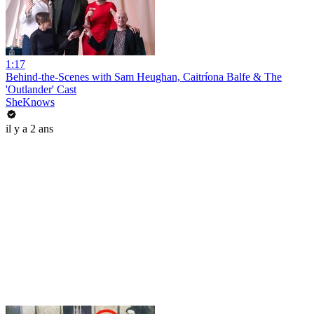
1:17
Behind-the-Scenes with Sam Heughan, Caitríona Balfe & The
'Outlander' Cast
SheKnows
il y a 2 ans