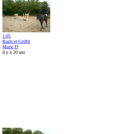
1:05
Raph et Griffit
Marie D
il y a 20 ans