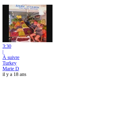
3:30
|
À suivre
Turkey
Marie D
il y a 18 ans