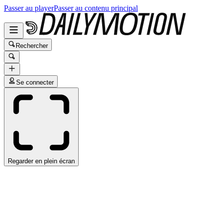
Passer au player
Passer au contenu principal
Rechercher
Se connecter
Regarder en plein écran