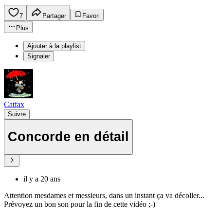
7
Partager
Favori
Plus
Ajouter à la playlist
Signaler
Catfax
Suivre
Concorde en détail
il y a 20 ans
Attention mesdames et messieurs, dans un instant ça va décoller...
Prévoyez un bon son pour la fin de cette vidéo ;-)