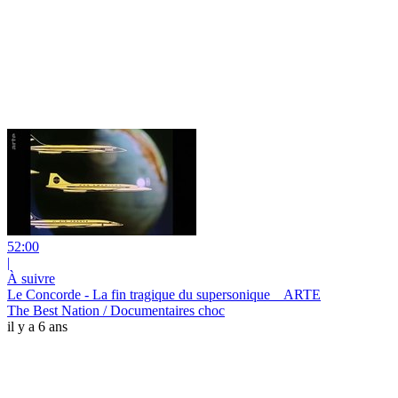
52:00
|
À suivre
Le Concorde - La fin tragique du supersonique _ ARTE
The Best Nation / Documentaires choc
il y a 6 ans