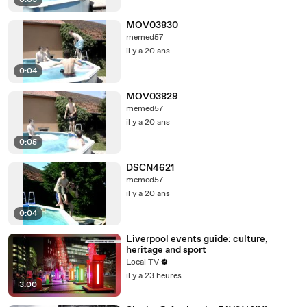
0:03
MOV03830
memed57
il y a 20 ans
0:04
MOV03829
memed57
il y a 20 ans
0:05
DSCN4621
memed57
il y a 20 ans
0:04
Liverpool events guide: culture,
heritage and sport
Local TV
il y a 23 heures
3:00