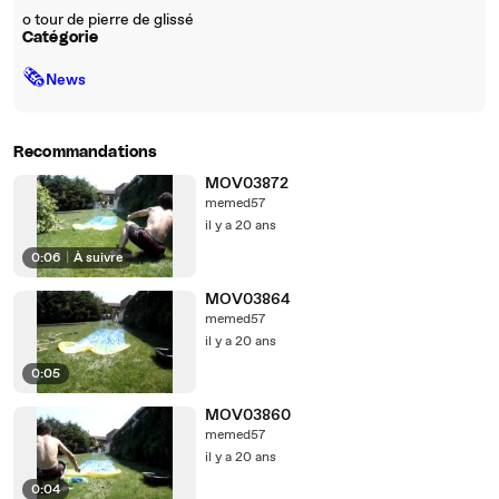
o tour de pierre de glissé
Catégorie
🗞
News
Recommandations
MOV03872
memed57
il y a 20 ans
0:06
|
À suivre
MOV03864
memed57
il y a 20 ans
0:05
MOV03860
memed57
il y a 20 ans
0:04