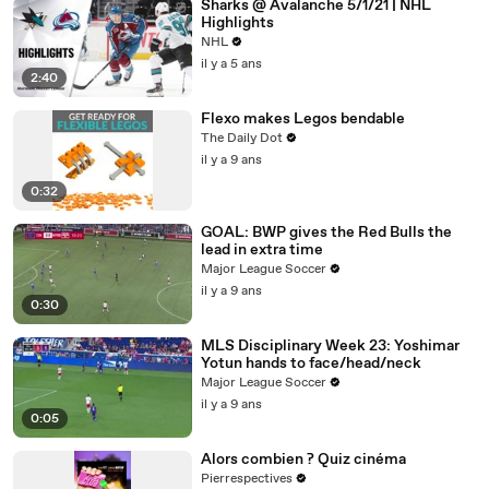
Sharks @ Avalanche 5/1/21 | NHL
Highlights
NHL
il y a 5 ans
2:40
Flexo makes Legos bendable
The Daily Dot
il y a 9 ans
0:32
GOAL: BWP gives the Red Bulls the
lead in extra time
Major League Soccer
il y a 9 ans
0:30
MLS Disciplinary Week 23: Yoshimar
Yotun hands to face/head/neck
Major League Soccer
il y a 9 ans
0:05
Alors combien ? Quiz cinéma
Pierrespectives