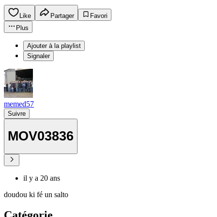
Like
Partager
Favori
Plus
Ajouter à la playlist
Signaler
memed57
Suivre
MOV03836
il y a 20 ans
doudou ki fé un salto
Catégorie