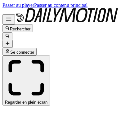
Passer au player
Passer au contenu principal
Rechercher
Se connecter
Regarder en plein écran