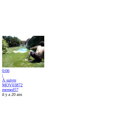
0:06
|
À suivre
MOV03872
memed57
il y a 20 ans