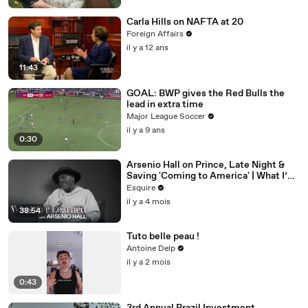
Carla Hills on NAFTA at 20
Foreign Affairs
il y a 12 ans
11:43
GOAL: BWP gives the Red Bulls the
lead in extra time
Major League Soccer
il y a 9 ans
0:30
Arsenio Hall on Prince, Late Night &
Saving 'Coming to America' | What I’ve
Learned | Esquire
Esquire
il y a 4 mois
38:54
Tuto belle peau !
Antoine Delp
il y a 2 mois
0:43