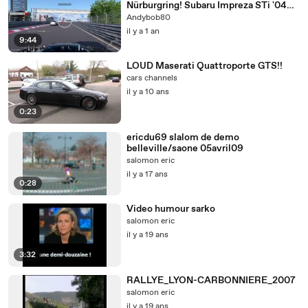
Nürburgring! Subaru Impreza STi '04
all'attacco!
Andybob80
il y a 1 an
9:44
LOUD Maserati Quattroporte GTS!!
cars channels
il y a 10 ans
0:23
ericdu69 slalom de demo
belleville/saone 05avril09
salomon eric
il y a 17 ans
0:28
Video humour sarko
salomon eric
il y a 19 ans
3:32
RALLYE_LYON-CARBONNIERE_2007
salomon eric
il y a 19 ans