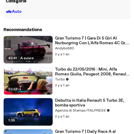
Catégorie
🚗
Auto
Recommandations
Gran Turismo 7 | Gara Di 5 Giri Al
Nurburgring Con L'Alfa Romeo 4C Gr.3
VS GTSophy 2.1
Andybob80
il y a 1 an
43:41
|
À suivre
Turbo du 22/05/2016 : Mini, Alfa
Romeo Giulia, Peugeot 2008, Renault
RS01...
Turbo
il y a 1 an
53:57
Debutta in Italia Renault 5 Turbo 3E,
bomba sportiva
Agenzia di Stampa ITALPRESS
il y a 1 an
1:35
Gran Turismo 7 | Daily Race A al