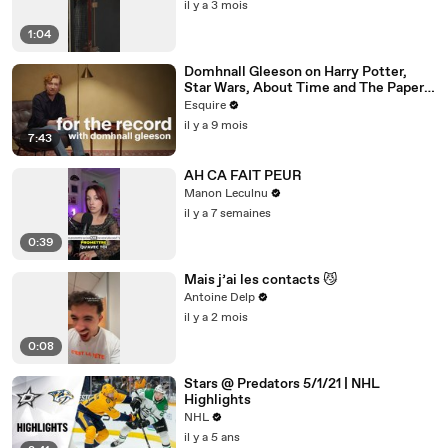
il y a 3 mois
1:04
Domhnall Gleeson on Harry Potter,
Star Wars, About Time and The Paper |
For the Record | Esquire
Esquire
il y a 9 mois
7:43
AH CA FAIT PEUR
Manon Leculnu
il y a 7 semaines
0:39
Mais j’ai les contacts 😼
Antoine Delp
il y a 2 mois
0:08
Stars @ Predators 5/1/21 | NHL
Highlights
NHL
il y a 5 ans