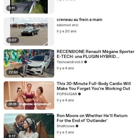
3:11
creneau au frein a main
salomon eric
il y a 20 ans
0:07
RECENSIONE Renault Mégane Sporter
E-TECH: una PLUGIN HYBRID
interessante!
Tecnoandroid.it
il y a 4 ans
22:55
This 30-Minute Full-Body Cardio Will
Make You Forget You’re Working Out
POPSUGAR
il y a 4 ans
31:11
Ron Moore on Whether He’ll Return
For the End of 'Outlander'
SheKnows
il y a 3 ans
6:17