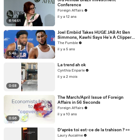
3rd Annual Brazil Investment
Conference
Foreign Affairs
il y a 12 ans
6:14:51
Joel Embiid Takes HUGE JAB At Ben
Simmons, Kawhi Says He's A Clipper
For Life: NBA Media Day Recap
The Fumble
il y a 5 ans
5:45
La trend ah ok
Cynthia Enparle
il y a 2 mois
0:58
The March/April Issue of Foreign
Affairs in 56 Seconds
Foreign Affairs
il y a 10 ans
0:56
D’après toi est-ce de la trahison ? 👀
Laury Aucalme