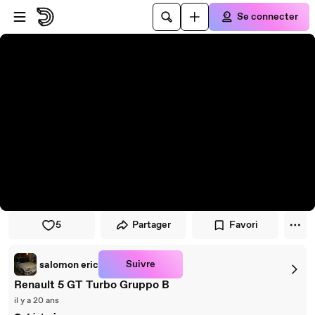
Passer au player
Passer au contenu principal
Se connecter
5
Partager
Favori
Suivre
salomon eric
Renault 5 GT Turbo Gruppo B
il y a 20 ans