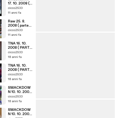
17. 10. 2008 (
parte 1. 8 )
cicco2533
11 anni fa
Raw 25. 8.
2008 ( parte
6. 10 )
cicco2533
11 anni fa
TNA 16. 10.
2008 ( PARTE
7. 10 )
cicco2533
18 anni fa
TNA 16. 10.
2008 ( PARTE
2. 10 )
cicco2533
18 anni fa
SMACKDOW
N 10. 10. 2008
( PARTE 7. 8 )
cicco2533
18 anni fa
SMACKDOW
N 10. 10. 2008