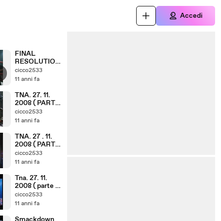
Accedi
FINAL
RESOLUTION
8. 12. 2008 (
cicco2533
PARTE 13. 18 )
11 anni fa
TNA. 27. 11.
2008 ( PARTE
4. 6 )
cicco2533
11 anni fa
TNA. 27 . 11.
2008 ( PARTE
2. 6 )
cicco2533
11 anni fa
Tna. 27. 11.
2008 ( parte 1,
6 )
cicco2533
11 anni fa
Smackdown