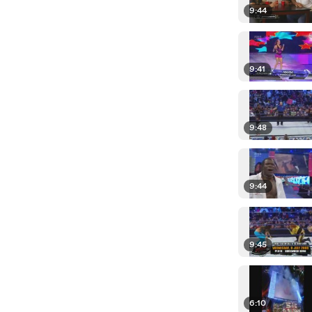
9:44
9:41
9:48
9:44
9:45
6:10