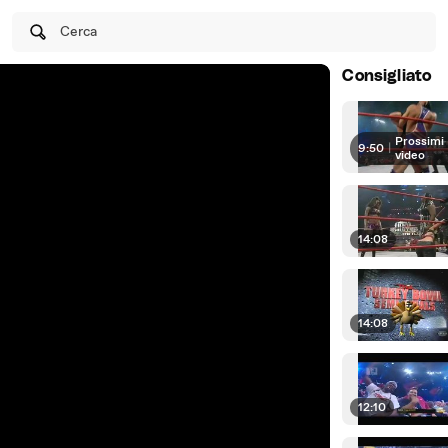
Cerca
Consigliato
Prossimi
9:50
|
video
14:08
14:08
12:10