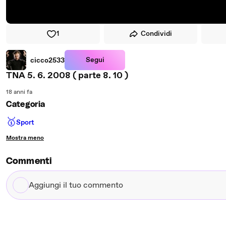
1
Condividi
Segui
cicco2533
TNA 5. 6. 2008 ( parte 8. 10 )
18 anni fa
Categoria
🥇
Sport
Mostra meno
Commenti
Aggiungi
il
tuo
commento