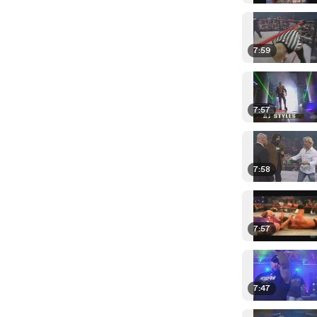
7:59
7:57
7:58
7:57
7:47