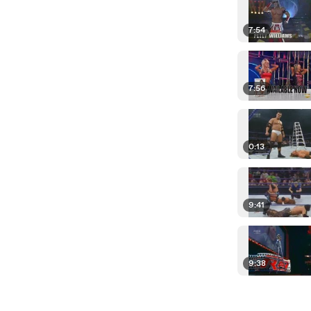
7:54
7:56
0:13
9:41
9:38