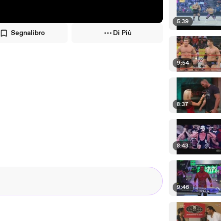
5:39
Segnalibro
Di Più
9:54
8:37
8:43
9:46