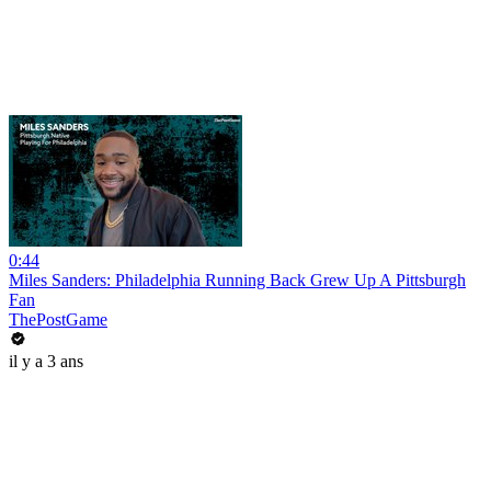
0:44
Miles Sanders: Philadelphia Running Back Grew Up A Pittsburgh
Fan
ThePostGame
il y a 3 ans