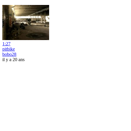
1:27
pitbike
bobo28
il y a 20 ans