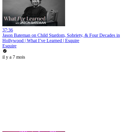
37:36
Jason Bateman on Child Stardom, Sobriety, & Four Decades in
Hollywood | What I’ve Learned | Esquire
Esquire
il y a 7 mois