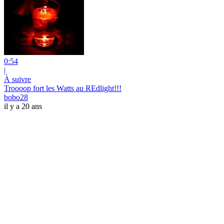
0:54
|
À suivre
Troooop fort les Watts au REdlight!!!
bobo28
il y a 20 ans