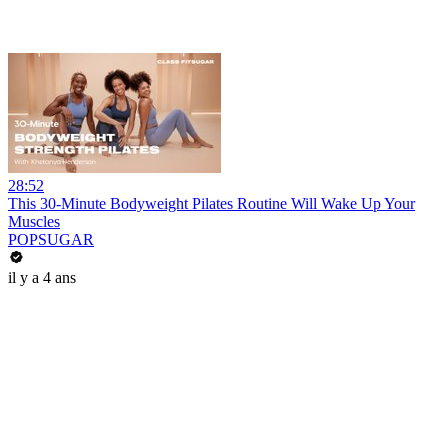
28:52
This 30-Minute Bodyweight Pilates Routine Will Wake Up Your
Muscles
POPSUGAR
il y a 4 ans