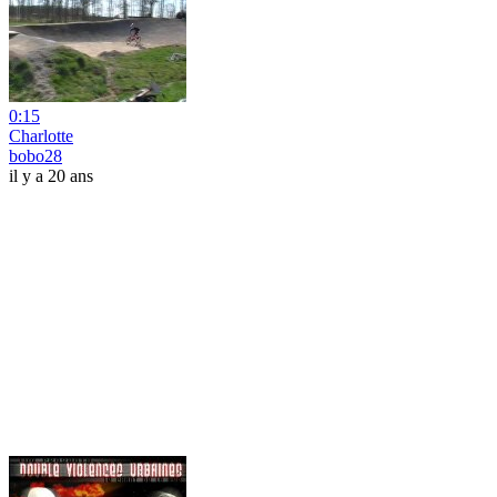
0:15
Charlotte
bobo28
il y a 20 ans