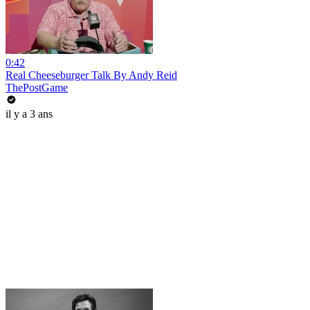
0:42
Real Cheeseburger Talk By Andy Reid
ThePostGame
il y a 3 ans