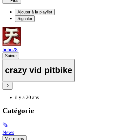
Plus
Ajouter à la playlist
Signaler
bobo28
Suivre
crazy vid pitbike
il y a 20 ans
Catégorie
🗞
News
Voir moins