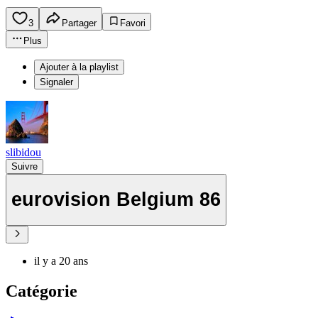
3
Partager
Favori
Plus
Ajouter à la playlist
Signaler
slibidou
Suivre
eurovision Belgium 86
il y a 20 ans
Catégorie