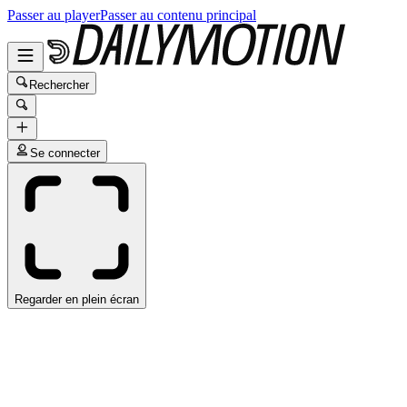
Passer au player
Passer au contenu principal
Rechercher
Se connecter
Regarder en plein écran