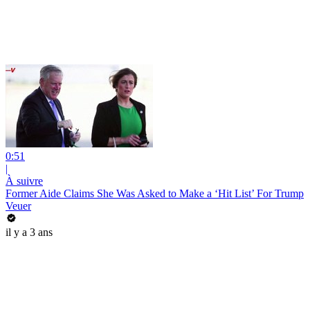
0:51
|
À suivre
Former Aide Claims She Was Asked to Make a ‘Hit List’ For Trump
Veuer
il y a 3 ans