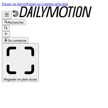
Passer au player
Passer au contenu principal
Rechercher
Se connecter
Regarder en plein écran