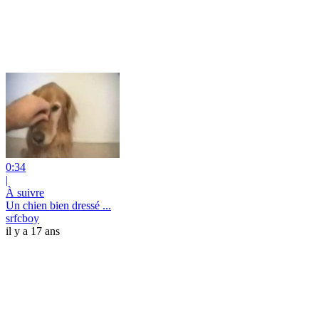
0:34
|
À suivre
Un chien bien dressé ...
srfcboy
il y a 17 ans