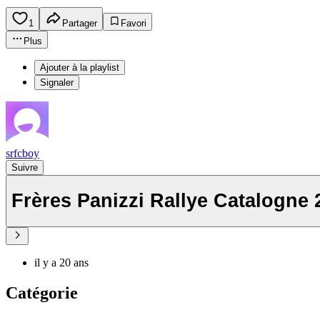
1
Partager
Favori
Plus
Ajouter à la playlist
Signaler
srfcboy
Suivre
Frères Panizzi Rallye Catalogne 
il y a 20 ans
Catégorie