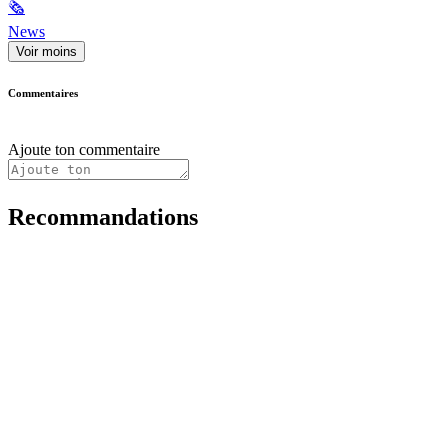
🗞
News
Voir moins
Commentaires
Ajoute ton commentaire
Recommandations