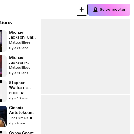
Se connecter
tions
Michael
Jackson, Chris
Tucker &
Mattouiilleee
Usher
il y a 20 ans
Michael
Jackson -
Dangerous
Mattouiilleee
Live
il y a 20 ans
Stephen
Wolfram's
Formative
Reddit
Moment
il y a 10 ans
Giannis
Antetokounm
po Says That
The Fumble
He's Not The
il y a 5 ans
Best Player In
The World,
Gypsy Sport: