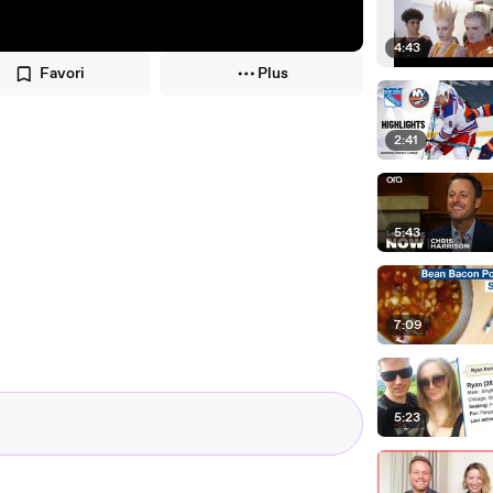
4:43
Favori
Plus
2:41
5:43
7:09
5:23