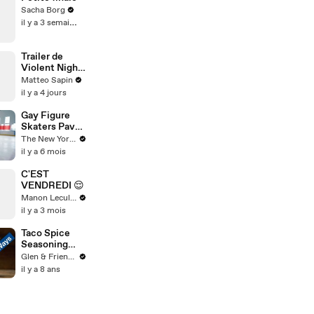
Sacha Borg
il y a 3 semaines
Trailer de
Violent Night
2
Matteo Sapin
il y a 4 jours
Gay Figure
Skaters Pave
Their Own
The New Yorker
Way in
il y a 6 mois
“Icebreakers”
C'EST
VENDREDI 😌
Manon Leculnu
il y a 3 mois
Taco Spice
Seasoning
Recipe 3
Glen & Friends Cooking Food
Ways
il y a 8 ans