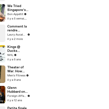
We Tried
Singapore’s
Most
Bon Appétit
Legendary
il y a 5 semaines
Curry
Comment la
rendre
heureuse
Laury Aucalme
il y a 2 mois
Kings @
Ducks
4/30/21 | NHL
NHL
Highlights
il y a 5 ans
Theater of
War: How
actor Michael
Men's Fitness
Kelly gained
il y a 9 ans
military
muscle for
Glenn
'The Long
Hubbard on
Road Home'
Campaign
Foreign Affairs
Finance
il y a 12 ans
Reform
Petite finale