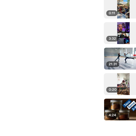
0:11
3:32
21:31
0:20
4:24