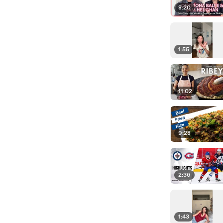
8:20
1:55
11:02
9:28
2:36
1:43