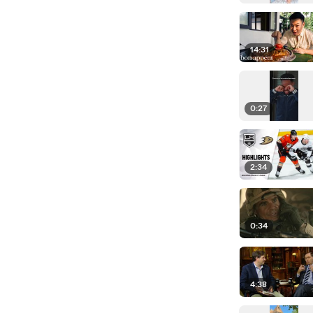
14:31
0:27
2:34
0:34
4:38