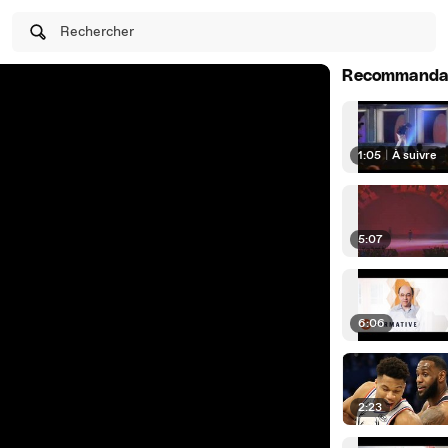
Rechercher
Recommanda
1:05
|
À suivre
5:07
6:06
2:23