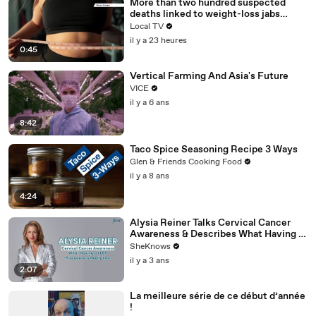
More than two hundred suspected
deaths linked to weight-loss jabs
reported to regulator
Local TV
il y a 23 heures
0:45
Vertical Farming And Asia's Future
VICE
il y a 6 ans
8:42
Taco Spice Seasoning Recipe 3 Ways
Glen & Friends Cooking Food
il y a 8 ans
4:24
Alysia Reiner Talks Cervical Cancer
Awareness & Describes What Having a
LEEP Procedure is Really Like
SheKnows
il y a 3 ans
2:07
La meilleure série de ce début d’année
!