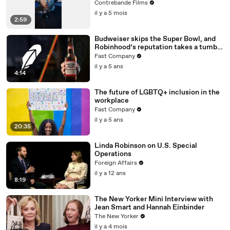
Contrebande Films
il y a 5 mois
2:59
Budweiser skips the Super Bowl, and
Robinhood’s reputation takes a tumble
—brand hit and miss of the week
Fast Company
il y a 5 ans
4:14
The future of LGBTQ+ inclusion in the
workplace
Fast Company
il y a 5 ans
20:35
Linda Robinson on U.S. Special
Operations
Foreign Affairs
il y a 12 ans
8:19
The New Yorker Mini Interview with
Jean Smart and Hannah Einbinder
The New Yorker
il y a 4 mois