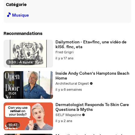
Catégorie
🎵
Musique
Recommandations
Dailymotion - Eta+flnc, une vidéo de
kl56. flnc, eta
Fred Grigri
il y a 17 ans
3:50
|
À suivre
Inside Andy Cohen’s Hamptons Beach
Home
Architectural Digest
il y a 6 semaines
11:01
Dermatologist Responds To Skin Care
Questions & Myths
SELF Magazine
il y a 2 ans
10:47