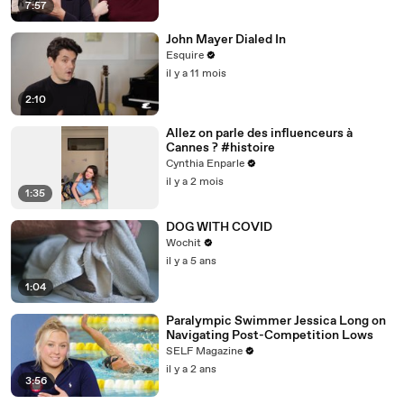
7:57
John Mayer Dialed In
Esquire
il y a 11 mois
2:10
Allez on parle des influenceurs à
Cannes ? #histoire
Cynthia Enparle
il y a 2 mois
1:35
DOG WITH COVID
Wochit
il y a 5 ans
1:04
Paralympic Swimmer Jessica Long on
Navigating Post-Competition Lows
SELF Magazine
il y a 2 ans
3:56