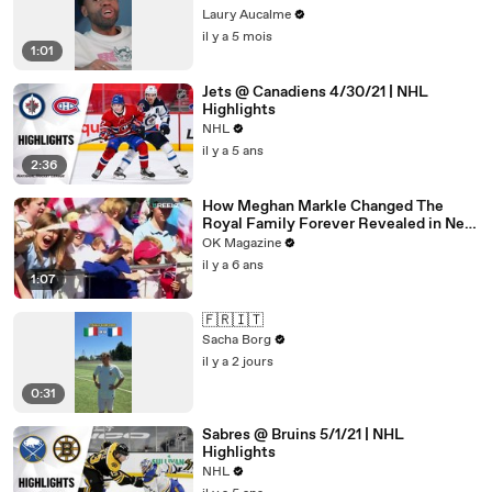
Laury Aucalme
il y a 5 mois
1:01
Jets @ Canadiens 4/30/21 | NHL
Highlights
NHL
il y a 5 ans
2:36
How Meghan Markle Changed The
Royal Family Forever Revealed in New
REELZ Doc
OK Magazine
il y a 6 ans
1:07
🇫🇷🇮🇹
Sacha Borg
il y a 2 jours
0:31
Sabres @ Bruins 5/1/21 | NHL
Highlights
NHL