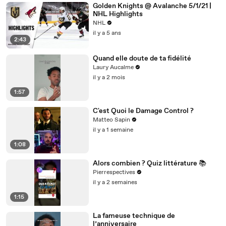
Golden Knights @ Avalanche 5/1/21 |
NHL Highlights
NHL
il y a 5 ans
2:43
Quand elle doute de ta fidélité
Laury Aucalme
il y a 2 mois
1:57
C'est Quoi le Damage Control ?
Matteo Sapin
il y a 1 semaine
1:08
Alors combien ? Quiz littérature 📚
Pierrespectives
il y a 2 semaines
1:15
La fameuse technique de
l’anniversaire