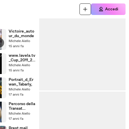
Accedi
Victoire_auto
ur_du_monde
Michele Aiello
15 anni fa
www.lavela.tv
_Cup_2011_20
12
Michele Aiello
15 anni fa
Portrait_d_Er
wan_Tabarly,
Michele Aiello
17 anni fa
Percorso della
Transat
Jacques Vabre
Michele Aiello
2009
17 anni fa
Brest mail