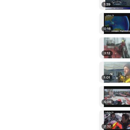
1:39
0:16
3:12
1:01
5:09
2:32