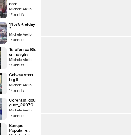
card
Michele Aiello
17 anni fa
14578Kielday
3
Michele Aiello
17 anni fa
Telefonica Blu
si incaglia
Michele Aiello
17 anni fa
Galway start
leg 8
Michele Aiello
17 anni fa
Corentin_dou
guet_200703
29_14H09_0F
Michele Aiello
igaro 2007
17 anni fa
Banque
Populaire