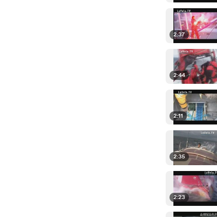
2:37
2:44
2:11
2:35
2:23