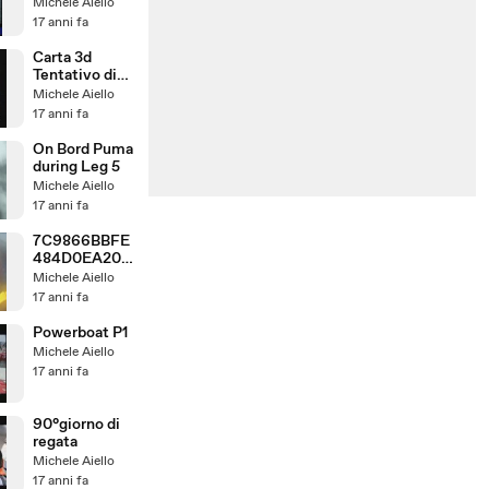
Record in
Michele Aiello
Italiano
17 anni fa
Carta 3d
Tentativo di
Record
Michele Aiello
17 anni fa
On Bord Puma
during Leg 5
Michele Aiello
17 anni fa
7C9866BBFE
484D0EA207
3BE7E2E008
Michele Aiello
85
17 anni fa
Powerboat P1
Michele Aiello
17 anni fa
90°giorno di
regata
Michele Aiello
17 anni fa