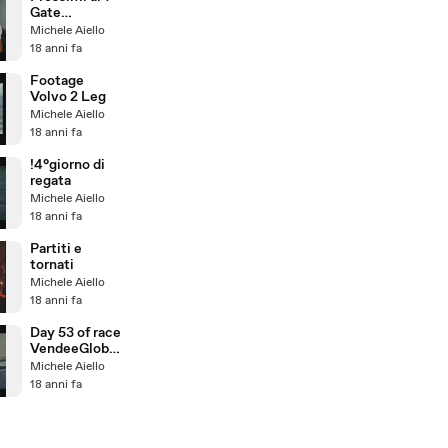
Gate
VendeeGlobe
Michele Aiello
2008
18 anni fa
Footage
Volvo 2 Leg
Michele Aiello
18 anni fa
!4°giorno di
regata
Michele Aiello
18 anni fa
Partiti e
tornati
Michele Aiello
18 anni fa
Day 53 of race
VendeeGlobe
2008-09
Michele Aiello
18 anni fa