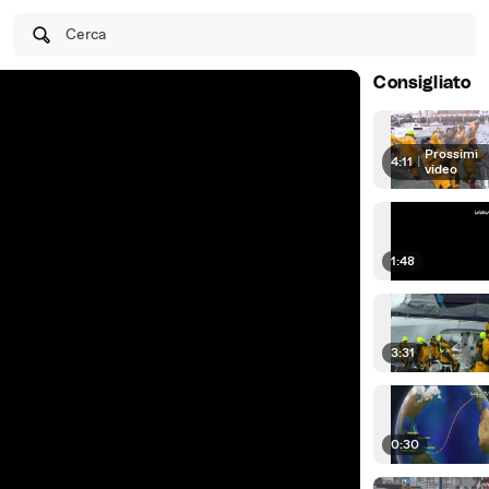
Cerca
Consigliato
Prossimi
4:11
|
video
1:48
3:31
0:30