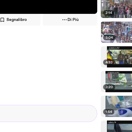
2:14
Segnalibro
Di Più
3:04
4:33
3:20
1:54