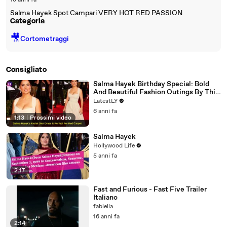
18 anni fa
Salma Hayek Spot Campari VERY HOT RED PASSION
Categoria
🎥
Cortometraggi
Consigliato
Salma Hayek Birthday Special: Bold
And Beautiful Fashion Outings By This
Mexican Beauty
LatestLY
6 anni fa
1:13
|
Prossimi video
Salma Hayek
Hollywood Life
5 anni fa
2:17
Fast and Furious - Fast Five Trailer
Italiano
fabiella
16 anni fa
2:14