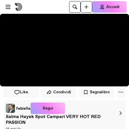
Vai al lettore
Passa al contenuto principale
Accedi
Like
Condividi
Segnalibro
Segui
fabiella
Salma Hayek Spot Campari VERY HOT RED
PASSION