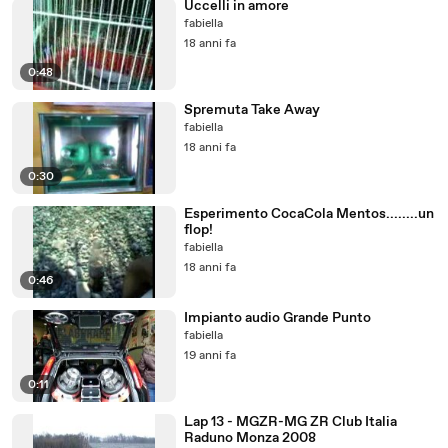
Uccelli in amore
fabiella
18 anni fa
0:48
Spremuta Take Away
fabiella
18 anni fa
0:30
Esperimento CocaCola Mentos........un
flop!
fabiella
18 anni fa
0:46
Impianto audio Grande Punto
fabiella
19 anni fa
0:11
Lap 13 - MGZR-MG ZR Club Italia
Raduno Monza 2008