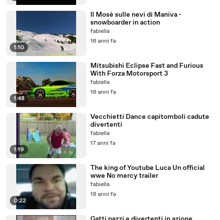
Il Mosè sulle nevi di Maniva -
snowboarder in action
fabiella
16 anni fa
1:10
Mitsubishi Eclipse Fast and Furious
With Forza Motorsport 3
fabiella
16 anni fa
1:48
Vecchietti Dance capitomboli cadute
divertenti
fabiella
17 anni fa
1:19
The king of Youtube Luca Un official
wwe No mercy trailer
fabiella
18 anni fa
0:22
Gatti pazzi e divertenti in azione