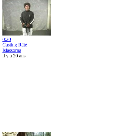
0:20
Casting Râté
Islassorna
il y a 20 ans