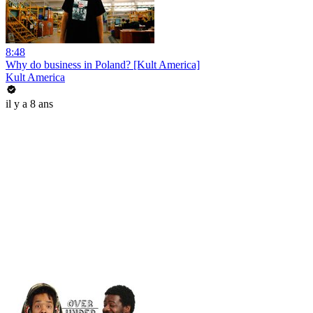
8:48
Why do business in Poland? [Kult America]
Kult America
il y a 8 ans