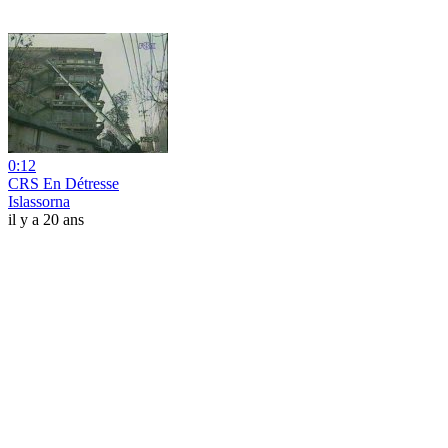
0:12
CRS En Détresse
Islassorna
il y a 20 ans