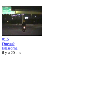
0:15
Quéqué
Islassorna
il y a 20 ans