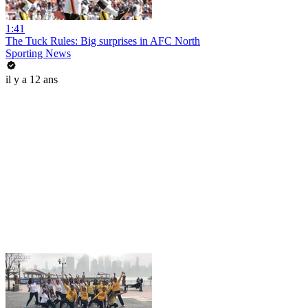
1:41
The Tuck Rules: Big surprises in AFC North
Sporting News
il y a 12 ans