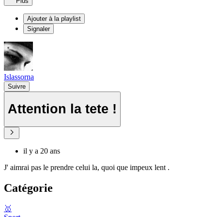
Plus
Ajouter à la playlist
Signaler
Islassorna
Suivre
Attention la tete !
il y a 20 ans
J' aimrai pas le prendre celui la, quoi que impeux lent .
Catégorie
🥇