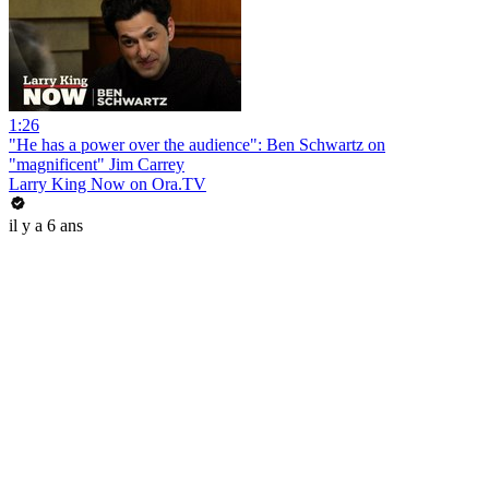
1:26
"He has a power over the audience": Ben Schwartz on
"magnificent" Jim Carrey
Larry King Now on Ora.TV
il y a 6 ans