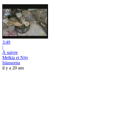
3:49
|
À suivre
Melkia et Nijy
Islassorna
il y a 20 ans