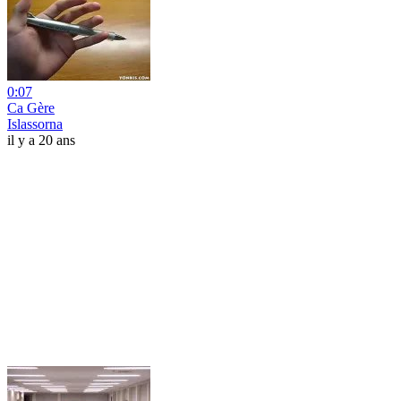
0:07
Ca Gère
Islassorna
il y a 20 ans