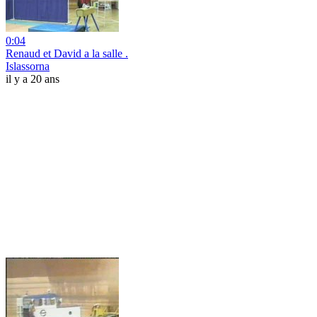
0:04
Renaud et David a la salle .
Islassorna
il y a 20 ans