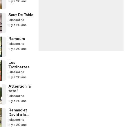
il y a 20 ans
Saut De Table
Islassorna
il y a 20 ans
Rameurs
Islassorna
il y a 20 ans
Les
Trotinettes
Islassorna
il y a 20 ans
Attention la
tete !
Islassorna
il y a 20 ans
Renaud et
David a la
salle .
Islassorna
il y a 20 ans