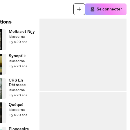
Se connecter
tions
Melkia et Nijy
Islassorna
il y a 20 ans
Synoptik
Islassorna
il y a 20 ans
CRS En
Détresse
Islassorna
il y a 20 ans
Quéqué
Islassorna
il y a 20 ans
Plongeoire