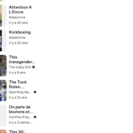
Attention A
L'Encre
Islassorna
il y a 20 ans
Kickboxing
Islassorna
il y a 20 ans
This
transgender
comic book
The Daily Dot
author is
il y a 9 ans
ready to
publish as a
The Tuck
woman
Rules:
Cowboys will
Sporting News
continue to
il y a 12 ans
play well if
healthy
On parle de
boutons et
pas sur le
Cynthia Enparle
visage
il y a 3 semaines
#histoire
merci
This 30-