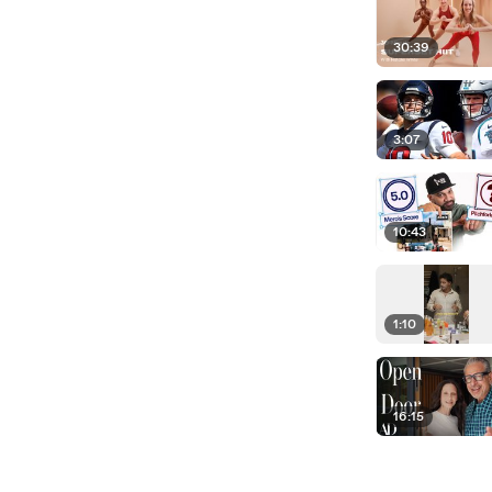
30:39
3:07
10:43
1:10
16:15