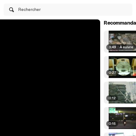
Rechercher
Recommanda
3:49
|
À suivre
0:27
0:12
0:15