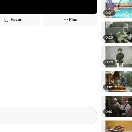
0:07
Favori
Plus
0:26
0:20
0:16
0:19