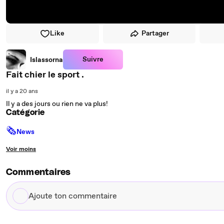
Like
Partager
Suivre
Islassorna
Fait chier le sport .
il y a 20 ans
Il y a des jours ou rien ne va plus!
Catégorie
🗞
News
Voir moins
Commentaires
Ajoute
ton
commentaire