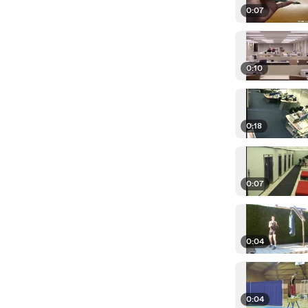
0:07
0:10
0:18
0:07
0:04
0:04