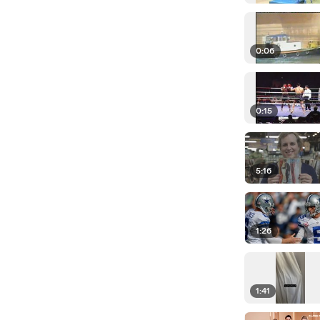
0:06
0:15
5:16
1:26
1:41