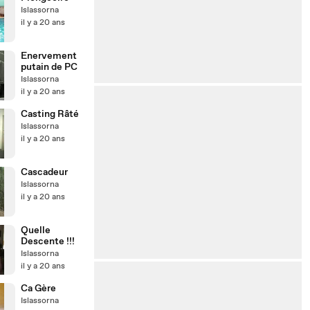
Islassorna
il y a 20 ans
Enervement
putain de PC
Islassorna
il y a 20 ans
Casting Râté
Islassorna
il y a 20 ans
Cascadeur
Islassorna
il y a 20 ans
Quelle
Descente !!!
Islassorna
il y a 20 ans
Ca Gère
Islassorna