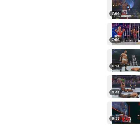
7:54
7:56
0:13
9:41
9:38