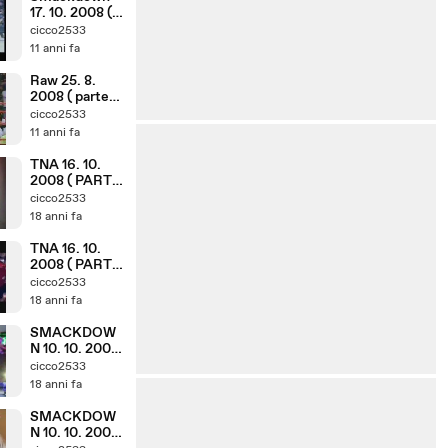
17. 10. 2008 (
parte 1. 8 )
cicco2533
11 anni fa
Raw 25. 8.
2008 ( parte
6. 10 )
cicco2533
11 anni fa
TNA 16. 10.
2008 ( PARTE
7. 10 )
cicco2533
18 anni fa
TNA 16. 10.
2008 ( PARTE
2. 10 )
cicco2533
18 anni fa
SMACKDOW
N 10. 10. 2008
( PARTE 7. 8 )
cicco2533
18 anni fa
SMACKDOW
N 10. 10. 2008