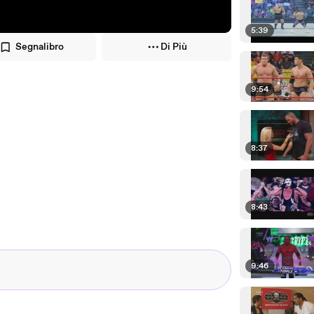
5:39
Segnalibro
Di Più
9:54
8:37
8:43
9:46