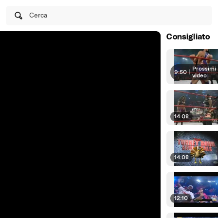
Cerca
Consigliato
Prossimi
9:50
|
video
14:08
14:08
12:10