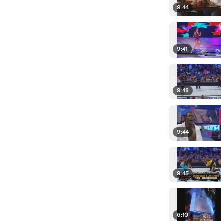
9:44
9:41
9:48
9:44
9:45
6:10