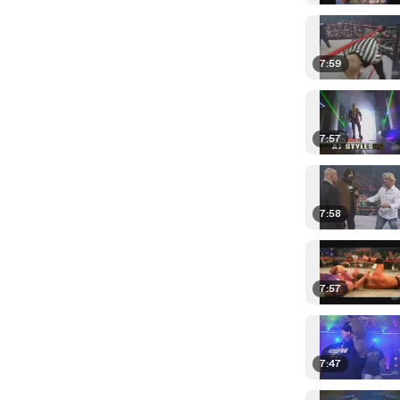
7:59
7:57
7:58
7:57
7:47