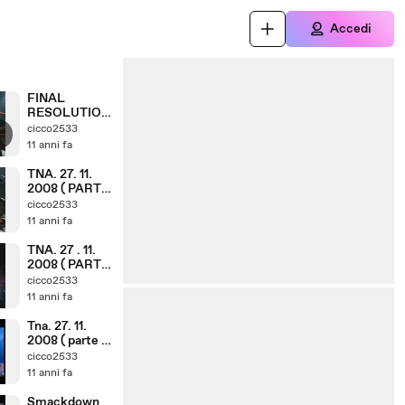
Accedi
FINAL
RESOLUTION
8. 12. 2008 (
cicco2533
PARTE 13. 18 )
11 anni fa
TNA. 27. 11.
2008 ( PARTE
4. 6 )
cicco2533
11 anni fa
TNA. 27 . 11.
2008 ( PARTE
2. 6 )
cicco2533
11 anni fa
Tna. 27. 11.
2008 ( parte 1,
6 )
cicco2533
11 anni fa
Smackdown