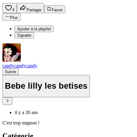
4
Partager
Favori
Plus
Ajouter à la playlist
Signaler
candycandycandy
Suivre
Bebe lilly les betises
il y a 20 ans
C'est trop mignon !
Catégorie