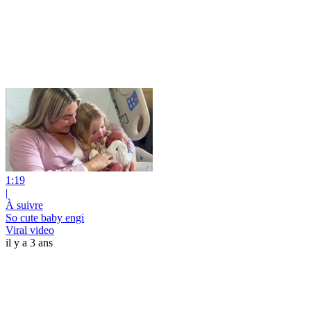
1:19
|
À suivre
So cute baby engi
Viral video
il y a 3 ans