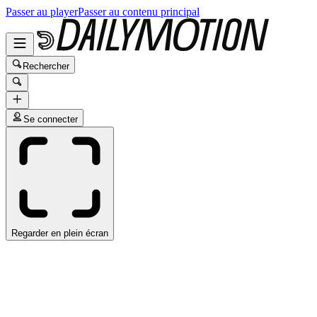
Passer au player
Passer au contenu principal
Rechercher
Se connecter
Regarder en plein écran