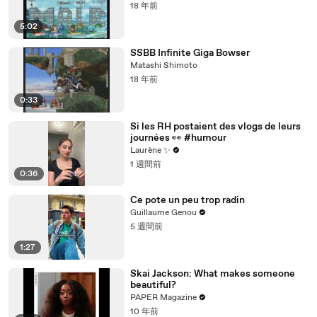
18 年前
5:02
SSBB Infinite Giga Bowser
Matashi Shimoto
18 年前
0:33
Si les RH postaient des vlogs de leurs
journées 👀 #humour
Laurène ✨
1 週間前
0:36
Ce pote un peu trop radin
Guillaume Genou
5 週間前
1:27
Skai Jackson: What makes someone
beautiful?
PAPER Magazine
10 年前