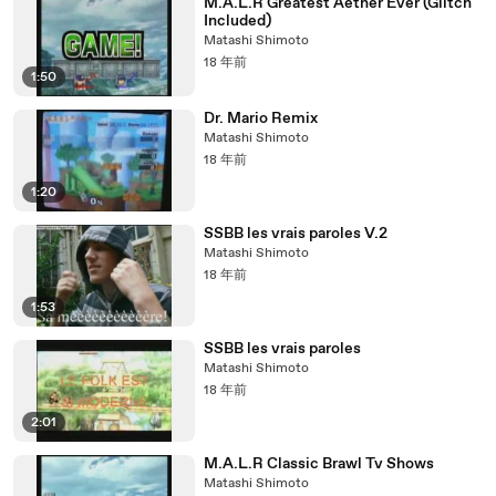
M.A.L.R Greatest Aether Ever (Glitch
Included)
Matashi Shimoto
18 年前
1:50
Dr. Mario Remix
Matashi Shimoto
18 年前
1:20
SSBB les vrais paroles V.2
Matashi Shimoto
18 年前
1:53
SSBB les vrais paroles
Matashi Shimoto
18 年前
2:01
M.A.L.R Classic Brawl Tv Shows
Matashi Shimoto