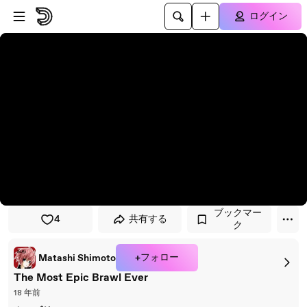
プレイヤーにスキップ
メインコンテンツにスキップ
ログイン
ブックマー
4
共有する
ク
+フォロー
Matashi Shimoto
The Most Epic Brawl Ever
18 年前