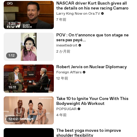
NASCAR driver Kurt Busch gives all
the details on his new racing Camaro
Larry King Now on Ora.TV
7 年前
1:29
POV : On t’annonce que ton stage ne
sera pas payé…
inesetledroit
2 か月前
1:12
Robert Jervis on Nuclear Diplomacy
Foreign Affairs
12 年前
15:11
Take 10 to Ignite Your Core With This
Bodyweight Ab Workout
POPSUGAR
4 年前
12:02
The best yoga moves to improve
shoulder flexibility