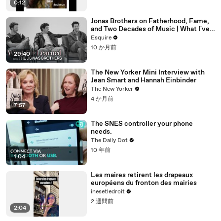
0:12
Jonas Brothers on Fatherhood, Fame,
and Two Decades of Music | What I've
Learned | Esquire
Esquire
10 か月前
29:40
The New Yorker Mini Interview with
Jean Smart and Hannah Einbinder
The New Yorker
4 か月前
7:57
The SNES controller your phone
needs.
The Daily Dot
10 年前
1:04
Les maires retirent les drapeaux
européens du fronton des mairies
inesetledroit
2 週間前
2:04