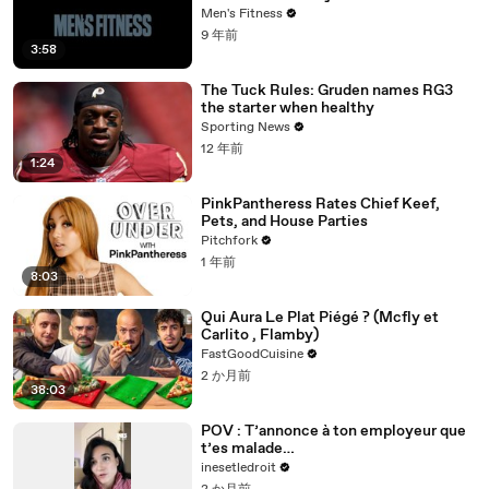
Men's Fitness
9 年前
3:58
The Tuck Rules: Gruden names RG3
the starter when healthy
Sporting News
12 年前
1:24
PinkPantheress Rates Chief Keef,
Pets, and House Parties
Pitchfork
1 年前
8:03
Qui Aura Le Plat Piégé ? (Mcfly et
Carlito , Flamby)
FastGoodCuisine
2 か月前
38:03
POV : T’annonce à ton employeur que
t’es malade…
inesetledroit