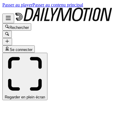
Passer au player
Passer au contenu principal
Rechercher
Se connecter
Regarder en plein écran