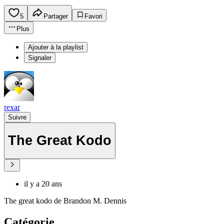
5
Partager
Favori
Plus
Ajouter à la playlist
Signaler
rexar
Suivre
The Great Kodo
il y a 20 ans
The great kodo de Brandon M. Dennis
Catégorie