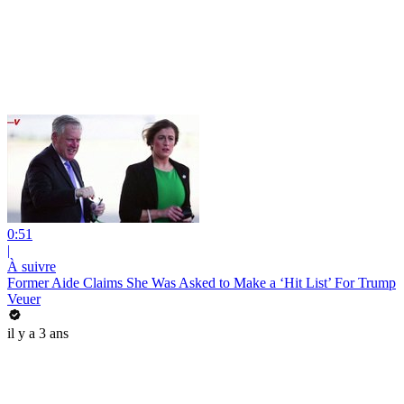
0:51
|
À suivre
Former Aide Claims She Was Asked to Make a ‘Hit List’ For Trump
Veuer
il y a 3 ans