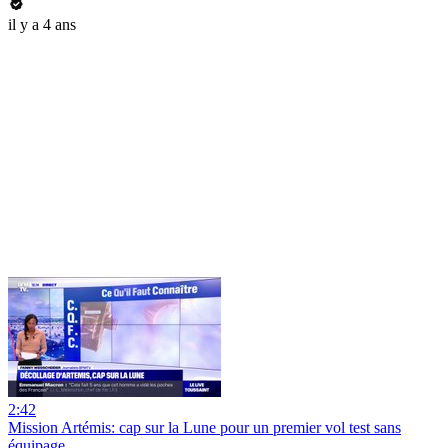
il y a 4 ans
2:42
Mission Artémis: cap sur la Lune pour un premier vol test sans
équipage