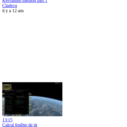
Kervallum mission part 1
Cladecq
il y a 12 ans
13:15
Calcul fenêtre de tir