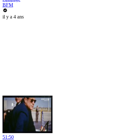
BFM
il y a 4 ans
51:50