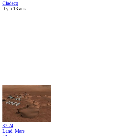
Cladecq
il y a 13 ans
37:24
Land_Mars