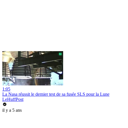
1:05
La Nasa réussit le dernier test de sa fusée SLS pour la Lune
LeHuffPost
il y a 5 ans