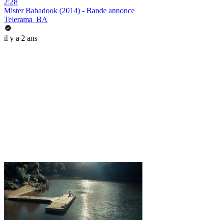
2:28
Mister Babadook (2014) - Bande annonce
Telerama_BA
il y a 2 ans