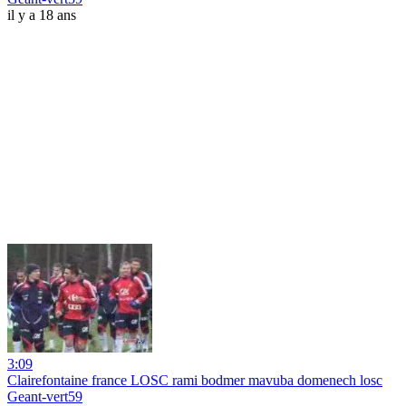
il y a 18 ans
3:09
Clairefontaine france LOSC rami bodmer mavuba domenech losc
Geant-vert59