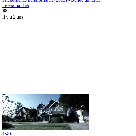
Telerama_BA
il y a 2 ans
1:49