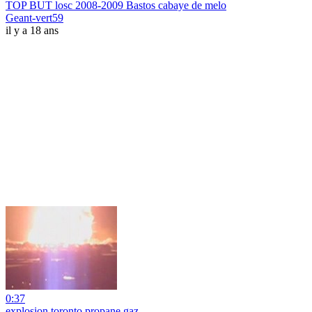
TOP BUT losc 2008-2009 Bastos cabaye de melo
Geant-vert59
il y a 18 ans
0:37
explosion toronto propane gaz