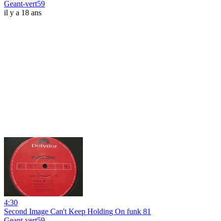
Geant-vert59
il y a 18 ans
4:30
Second Image Can't Keep Holding On funk 81
Geant-vert59