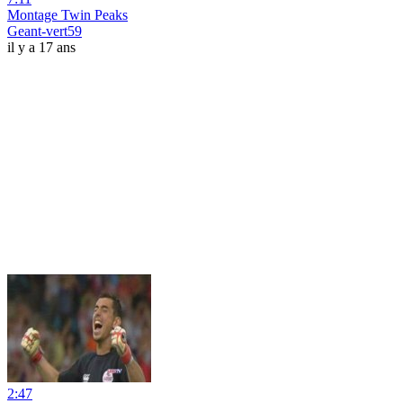
Montage Twin Peaks
Geant-vert59
il y a 17 ans
2:47