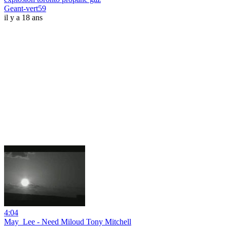
Geant-vert59
il y a 18 ans
4:04
May_Lee - Need Miloud Tony Mitchell