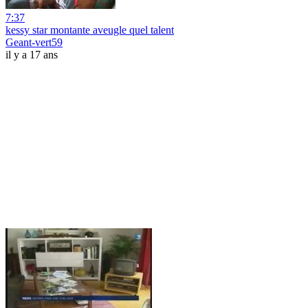
7:37
kessy star montante aveugle quel talent
Geant-vert59
il y a 17 ans