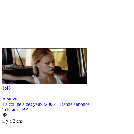
1:46
|
À suivre
La colline a des yeux (2006) - Bande annonce
Telerama_BA
il y a 2 ans