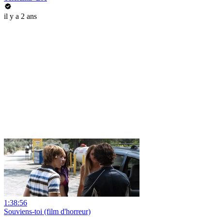
il y a 2 ans
1:38:56
Souviens-toi (film d'horreur)