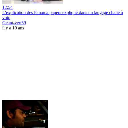
12:54
L'explication des Panama papers expliqué dans un langage chatié à
voir.
Geant-vert59
il y a 10 ans