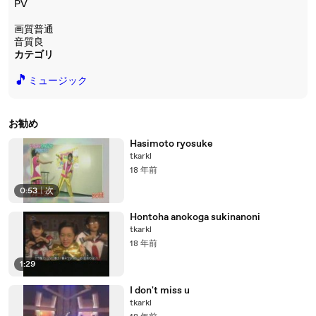
PV
画質普通
音質良
カテゴリ
🎵
ミュージック
お勧め
Hasimoto ryosuke
tkarkl
18 年前
0:53
|
次
Hontoha anokoga sukinanoni
tkarkl
18 年前
1:29
I don't miss u
tkarkl