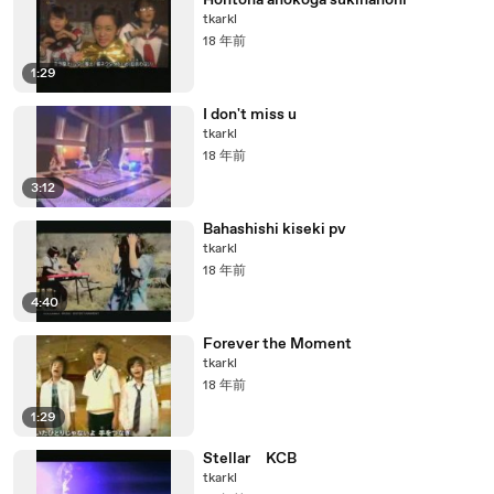
Hontoha anokoga sukinanoni
tkarkl
18 年前
1:29
I don't miss u
tkarkl
18 年前
3:12
Bahashishi kiseki pv
tkarkl
18 年前
4:40
Forever the Moment
tkarkl
18 年前
1:29
Stellar KCB
tkarkl