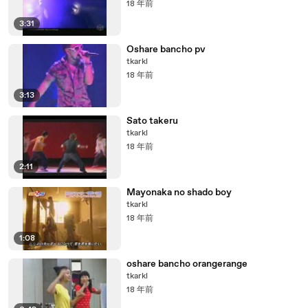
18 年前
3:31
Oshare bancho pv
tkarkl
18 年前
3:13
Sato takeru
tkarkl
18 年前
2:11
Mayonaka no shado boy
tkarkl
18 年前
1:08
oshare bancho orangerange
tkarkl
18 年前