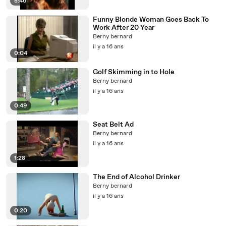
5:46
Funny Blonde Woman Goes Back To
Work After 20 Year
Berny bernard
il y a 16 ans
0:04
Golf Skimming in to Hole
Berny bernard
il y a 16 ans
0:49
Seat Belt Ad
Berny bernard
il y a 16 ans
1:28
The End of Alcohol Drinker
Berny bernard
il y a 16 ans
0:20