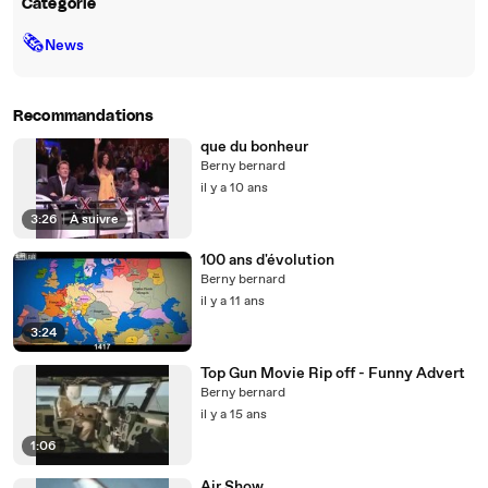
Catégorie
🗞
News
Recommandations
que du bonheur
Berny bernard
il y a 10 ans
3:26
|
À suivre
100 ans d'évolution
Berny bernard
il y a 11 ans
3:24
Top Gun Movie Rip off - Funny Advert
Berny bernard
il y a 15 ans
1:06
Air Show