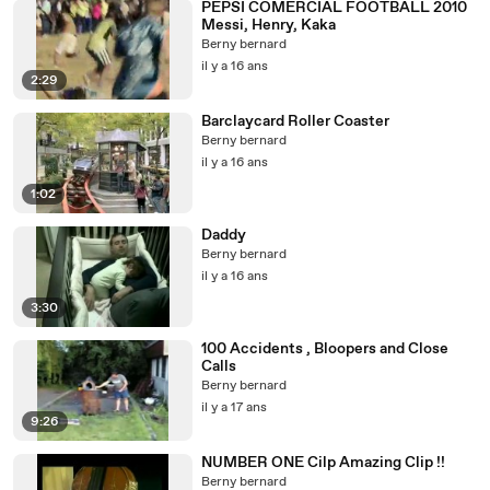
PEPSI COMERCIAL FOOTBALL 2010
Messi, Henry, Kaka
Berny bernard
il y a 16 ans
2:29
Barclaycard Roller Coaster
Berny bernard
il y a 16 ans
1:02
Daddy
Berny bernard
il y a 16 ans
3:30
100 Accidents , Bloopers and Close
Calls
Berny bernard
il y a 17 ans
9:26
NUMBER ONE Cilp Amazing Clip !!
Berny bernard