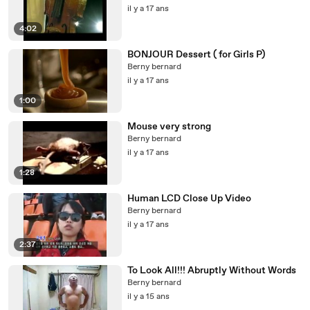
il y a 17 ans
4:02
BONJOUR Dessert ( for Girls P)
Berny bernard
il y a 17 ans
1:00
Mouse very strong
Berny bernard
il y a 17 ans
1:28
Human LCD Close Up Video
Berny bernard
il y a 17 ans
2:37
To Look All!!! Abruptly Without Words
Berny bernard
il y a 15 ans