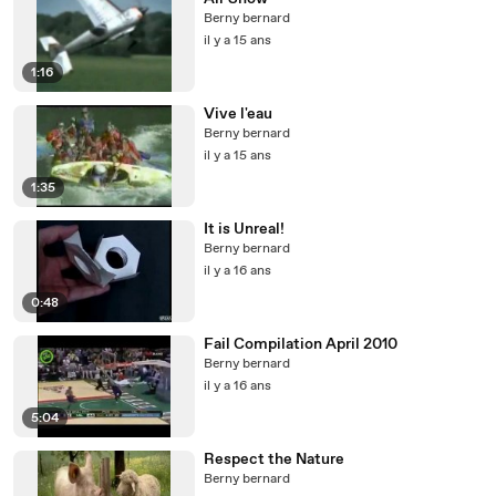
Berny bernard
il y a 15 ans
1:16
Vive l'eau
Berny bernard
il y a 15 ans
1:35
It is Unreal!
Berny bernard
il y a 16 ans
0:48
Fail Compilation April 2010
Berny bernard
il y a 16 ans
5:04
Respect the Nature
Berny bernard