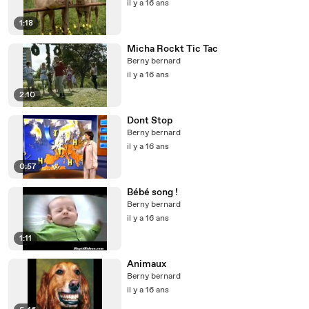
il y a 16 ans
1:18
Micha Rockt Tic Tac
Berny bernard
il y a 16 ans
2:10
Dont Stop
Berny bernard
il y a 16 ans
0:57
Bébé song !
Berny bernard
il y a 16 ans
1:11
Animaux
Berny bernard
il y a 16 ans