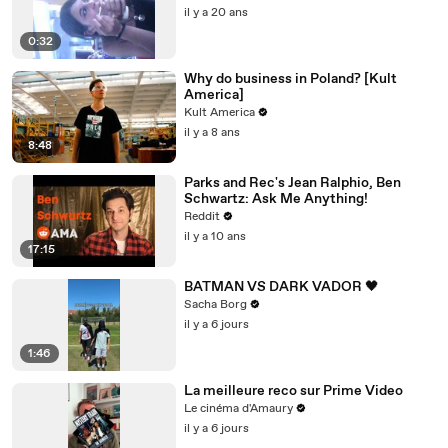
il y a 20 ans
0:32
Why do business in Poland? [Kult
America]
Kult America
il y a 8 ans
8:48
Parks and Rec's Jean Ralphio, Ben
Schwartz: Ask Me Anything!
Reddit
il y a 10 ans
17:15
BATMAN VS DARK VADOR 🖤
Sacha Borg
il y a 6 jours
1:46
La meilleure reco sur Prime Video
Le cinéma d'Amaury
il y a 6 jours