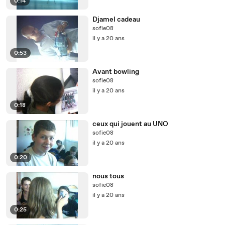
0:14
Djamel cadeau
sofie08
il y a 20 ans
0:53
Avant bowling
sofie08
il y a 20 ans
0:18
ceux qui jouent au UNO
sofie08
il y a 20 ans
0:20
nous tous
sofie08
il y a 20 ans
0:25