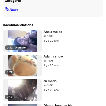
Catégorie
🗞
News
Recommandations
Anais mc do
sofie08
il y a 20 ans
0:32
|
À suivre
Adama show
sofie08
il y a 20 ans
0:21
au mcdo
sofie08
il y a 20 ans
0:15
Djamel bowling bis