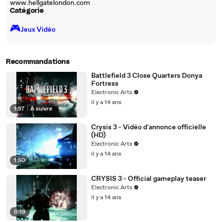
www.hellgatelondon.com
Catégorie
🎮️
Jeux Vidéo
Recommandations
Battlefield 3 Close Quarters Donya
Fortress
Electronic Arts
il y a 14 ans
1:37
|
À suivre
Crysis 3 - Vidéo d'annonce officielle
(HD)
Electronic Arts
il y a 14 ans
1:50
CRYSIS 3 - Official gameplay teaser
Electronic Arts
il y a 14 ans
0:19