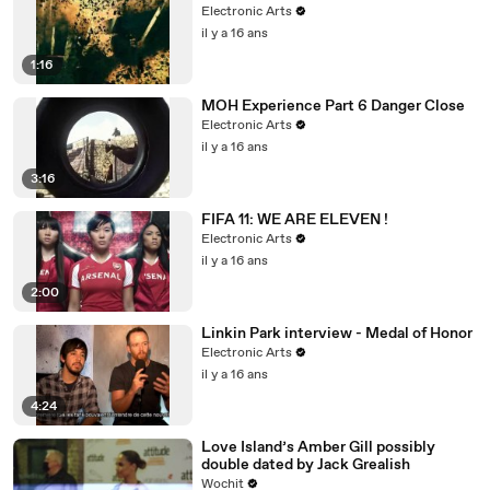
Electronic Arts
il y a 16 ans
1:16
MOH Experience Part 6 Danger Close
Electronic Arts
il y a 16 ans
3:16
FIFA 11: WE ARE ELEVEN !
Electronic Arts
il y a 16 ans
2:00
Linkin Park interview - Medal of Honor
Electronic Arts
il y a 16 ans
4:24
Love Island’s Amber Gill possibly
double dated by Jack Grealish
Wochit