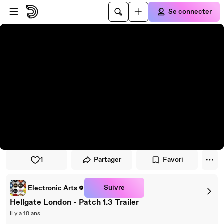
Passer au player
Passer au contenu principal
Se connecter
1
Partager
Favori
Suivre
Electronic Arts
Hellgate London - Patch 1.3 Trailer
il y a 18 ans