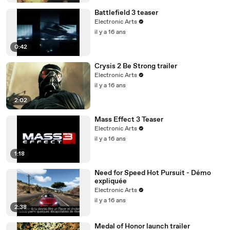
Battlefield 3 teaser
Electronic Arts
il y a 16 ans
0:42
Crysis 2 Be Strong trailer
Electronic Arts
il y a 16 ans
2:02
Mass Effect 3 Teaser
Electronic Arts
il y a 16 ans
1:18
Need for Speed Hot Pursuit - Démo
expliquée
Electronic Arts
il y a 16 ans
2:38
Medal of Honor launch trailer