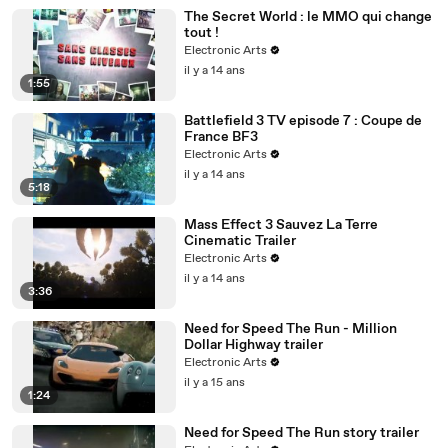
The Secret World : le MMO qui change
tout !
Electronic Arts
il y a 14 ans
1:55
Battlefield 3 TV episode 7 : Coupe de
France BF3
Electronic Arts
il y a 14 ans
5:18
Mass Effect 3 Sauvez La Terre
Cinematic Trailer
Electronic Arts
il y a 14 ans
3:36
Need for Speed The Run - Million
Dollar Highway trailer
Electronic Arts
il y a 15 ans
1:24
Need for Speed The Run story trailer