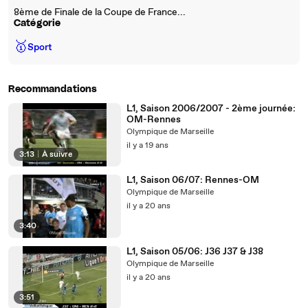
8ème de Finale de la Coupe de France...
Catégorie
🥇
Sport
Recommandations
L1, Saison 2006/2007 - 2ème journée:
OM-Rennes
Olympique de Marseille
il y a 19 ans
3:13
|
À suivre
L1, Saison 06/07: Rennes-OM
Olympique de Marseille
il y a 20 ans
3:40
L1, Saison 05/06: J36 J37 & J38
Olympique de Marseille
il y a 20 ans
3:51