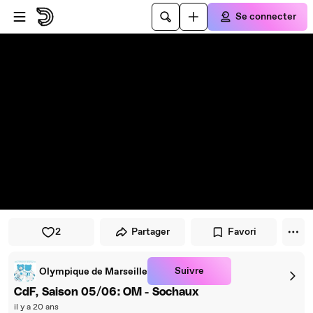
Passer au player
Passer au contenu principal
Se connecter
2
Partager
Favori
Suivre
Olympique de Marseille
CdF, Saison 05/06: OM - Sochaux
il y a 20 ans