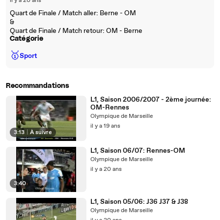
il y a 20 ans
Quart de Finale / Match aller: Berne - OM
&
Quart de Finale / Match retour: OM - Berne
Catégorie
🥇
Sport
Recommandations
L1, Saison 2006/2007 - 2ème journée:
OM-Rennes
Olympique de Marseille
il y a 19 ans
3:13
|
À suivre
L1, Saison 06/07: Rennes-OM
Olympique de Marseille
il y a 20 ans
3:40
L1, Saison 05/06: J36 J37 & J38
Olympique de Marseille