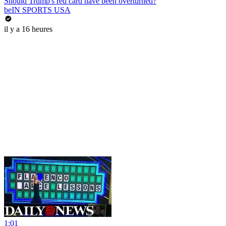
Should Trump's red card have been overturned?
beIN SPORTS USA
il y a 16 heures
1:01