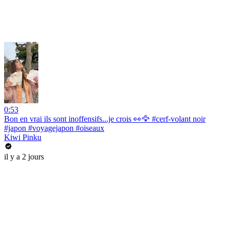
0:53
Bon en vrai ils sont inoffensifs...je crois 👀🦅 #cerf-volant noir
#japon #voyagejapon #oiseaux
Kiwi Pinku
il y a 2 jours