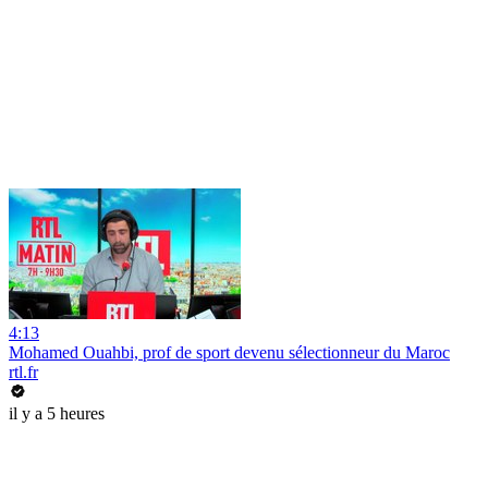
4:13
Mohamed Ouahbi, prof de sport devenu sélectionneur du Maroc
rtl.fr
il y a 5 heures