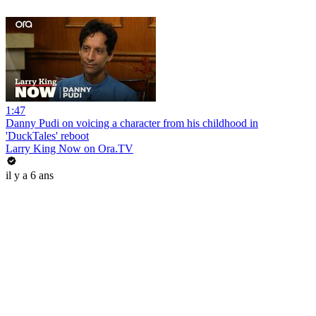
1:47
Danny Pudi on voicing a character from his childhood in
'DuckTales' reboot
Larry King Now on Ora.TV
il y a 6 ans