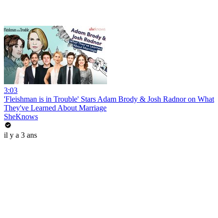
3:03
'Fleishman is in Trouble' Stars Adam Brody & Josh Radnor on What
They've Learned About Marriage
SheKnows
il y a 3 ans