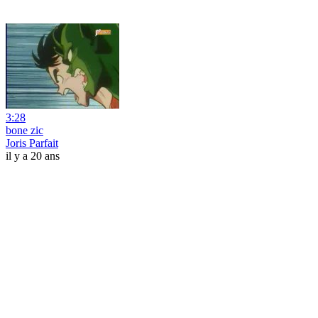
3:28
bone zic
Joris Parfait
il y a 20 ans