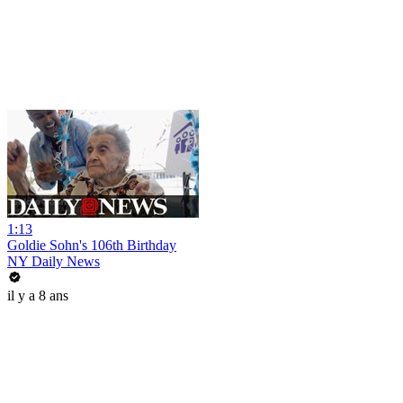
1:13
Goldie Sohn's 106th Birthday
NY Daily News
il y a 8 ans