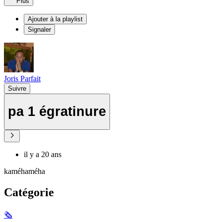
Plus
Ajouter à la playlist
Signaler
Joris Parfait
Suivre
pa 1 égratinure
il y a 20 ans
kaméhaméha
Catégorie
🗞