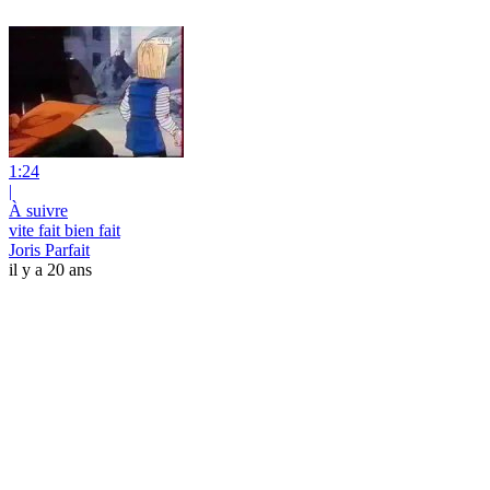
1:24
|
À suivre
vite fait bien fait
Joris Parfait
il y a 20 ans