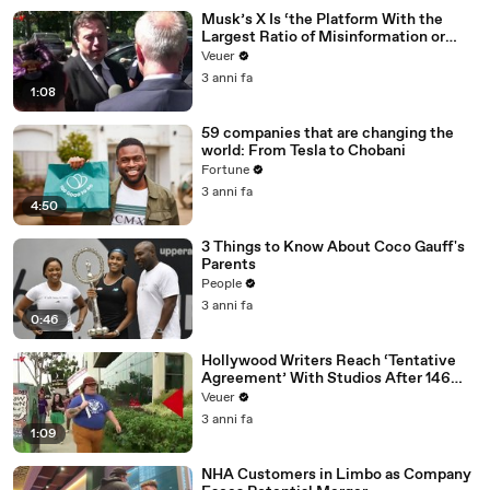
Musk’s X Is ‘the Platform With the
Largest Ratio of Misinformation or
Disinformation’ Amongst All Social
Veuer
Media Platforms
3 anni fa
1:08
59 companies that are changing the
world: From Tesla to Chobani
Fortune
3 anni fa
4:50
3 Things to Know About Coco Gauff's
Parents
People
3 anni fa
0:46
Hollywood Writers Reach ‘Tentative
Agreement’ With Studios After 146
Day Strike
Veuer
3 anni fa
1:09
NHA Customers in Limbo as Company