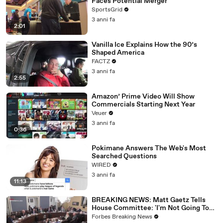
Faces Potential Merger
SportsGrid
3 anni fa
2:01
Vanilla Ice Explains How the 90’s
Shaped America
FACTZ
3 anni fa
2:55
Amazon’ Prime Video Will Show
Commercials Starting Next Year
Veuer
3 anni fa
0:36
Pokimane Answers The Web's Most
Searched Questions
WIRED
3 anni fa
11:13
BREAKING NEWS: Matt Gaetz Tells
House Committee: 'I'm Not Going To
Vote For A Continuing Resolution'
Forbes Breaking News