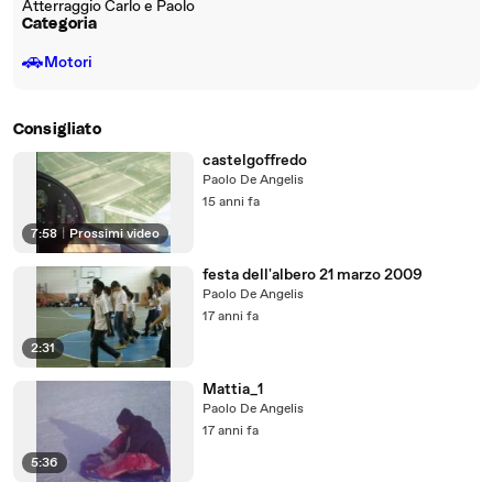
Atterraggio Carlo e Paolo
Categoria
🚗
Motori
Consigliato
castelgoffredo
Paolo De Angelis
15 anni fa
7:58
|
Prossimi video
festa dell'albero 21 marzo 2009
Paolo De Angelis
17 anni fa
2:31
Mattia_1
Paolo De Angelis
17 anni fa
5:36