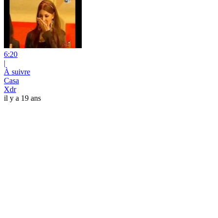
6:20
|
À suivre
Casa
Xdr
il y a 19 ans