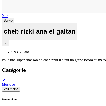
Xdr
Suivre
cheb rizki ana el galtan
il y a 20 ans
voila une super chanson de cheb rizki il a fait un grand boom au maro
Catégorie
🎵
Musique
Voir moins
Commentaires