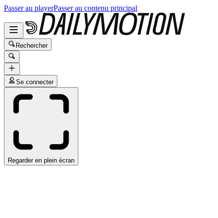
Passer au player
Passer au contenu principal
Rechercher
Se connecter
Regarder en plein écran