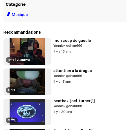
Catégorie
🎵
Musique
Recommandations
mon coup de gueule
Yannick gohan666
il y a 15 ans
4:11
|
À suivre
attention a la drogue
Yannick gohan666
il y a 17 ans
0:19
beatbox-joel-turner[1]
Yannick gohan666
il y a 20 ans
3:29