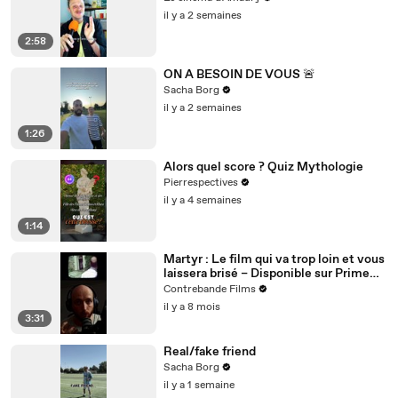
il y a 2 semaines
2:58
ON A BESOIN DE VOUS 🚨
Sacha Borg
il y a 2 semaines
1:26
Alors quel score ? Quiz Mythologie
Pierrespectives
il y a 4 semaines
1:14
Martyr : Le film qui va trop loin et vous
laissera brisé – Disponible sur Prime
Video
Contrebande Films
il y a 8 mois
3:31
Real/fake friend
Sacha Borg
il y a 1 semaine