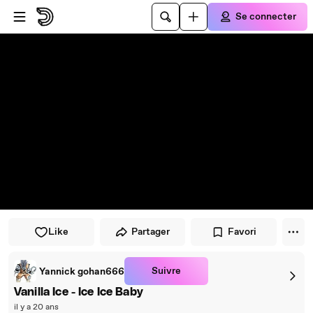
Passer au player
Passer au contenu principal
Se connecter
Like
Partager
Favori
Suivre
Yannick gohan666
Vanilla Ice - Ice Ice Baby
il y a 20 ans