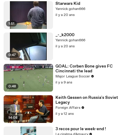
Starwars Kid
Yannick gohan666
il y a 20 ans
1:51
_-_k2000
Yannick gohan666
il y a 20 ans
0:47
GOAL: Corben Bone gives FC
Cincinnati the lead
Major League Soccer
il y a 9 ans
0:48
Keith Gessen on Russia's Soviet
Legacy
Foreign Affairs
il y a 12 ans
14:08
3 recos pour le week-end !
Le cinéma d'Amaury