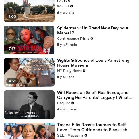
COWS
Wochit
il y a 5 ans
1:03
Spiderman : Un Brand New Day pour
Marvel ?
Contrebande Films
il y a 5 mois
7:17
Sights & Sounds of Louis Armstrong
House Museum
NY Daily News
il y a 8 ans
4:52
Will Reeve on Grief, Resilience, and
Carrying His Parents’ Legacy | What
I’ve Learned | Esquire
Esquire
il y a 5 mois
46:10
Tracee Ellis Ross’s Journey to Self
Love, From Girlfriends to Black-ish
SELF Magazine