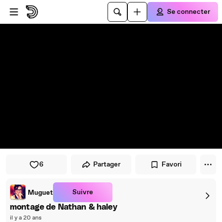
Passer au player
Passer au contenu principal
Se connecter
6
Partager
Favori
Suivre
Muguet
montage de Nathan & haley
il y a 20 ans