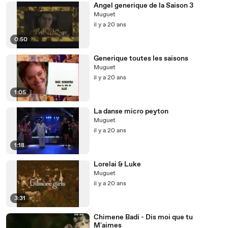
Angel generique de la Saison 3
Muguet
il y a 20 ans
0:50
Generique toutes les saisons
Muguet
il y a 20 ans
1:05
La danse micro peyton
Muguet
il y a 20 ans
1:18
Lorelai & Luke
Muguet
il y a 20 ans
3:31
Chimene Badi - Dis moi que tu
M'aimes