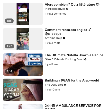
Alors combien ? Quiz littérature 📚
Pierrespectives
il y a 2 semaines
1:15
Comment renta ses ongles 💅
@alicoque_
Antoine Delp
il y a 3 mois
1:27
The Ultimate Nutella Brownie Recipe
Glen & Friends Cooking Food
il y a 8 ans
8:14
Building a 9GAG for the Arab world
The Daily Dot
il y a 10 ans
5:48
24-HR AMBULANCE SERVICE FOR