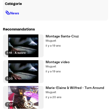
Catégorie
🗞
News
Recommandations
Montage Santa-Cruz
Muguet
il y a 19 ans
1:18
|
À suivre
Montage video
Muguet
il y a 19 ans
1:20
Marie-Elaine & Wilfred - Turn Around
Muguet
il y a 20 ans
7:07