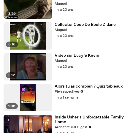
Muguet
il y a 20 ans
2:30
Collector Coup De Boule Zidane
Muguet
il y a 20 ans
0:16
Video sur Lucy & Kevin
Muguet
il y a 20 ans
3:12
Alors tu as combien ? Quiz tableaux
Pierrespectives
il y a 1 semaine
1:06
Inside Usher’s Unforgettable Family
Home
Architectural Digest