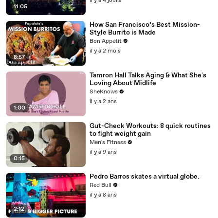
il y a 4 jours
11:05
How San Francisco’s Best Mission-
Style Burrito is Made
Bon Appétit
il y a 2 mois
8:57
Tamron Hall Talks Aging & What She's
Loving About Midlife
SheKnows
il y a 2 ans
1:00
Gut-Check Workouts: 8 quick routines
to fight weight gain
Men's Fitness
il y a 9 ans
0:15
Pedro Barros skates a virtual globe.
Red Bull
il y a 8 ans
2:12