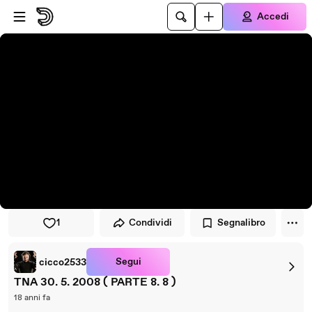
Vai al lettore
Passa al contenuto principale
Accedi
1
Condividi
Segnalibro
Segui
cicco2533
TNA 30. 5. 2008 ( PARTE 8. 8 )
18 anni fa