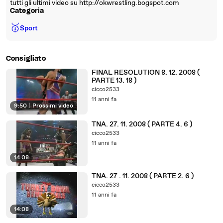
tutti gli ultimi video su http://okwrestling.bogspot.com
Categoria
🥇
Sport
Consigliato
FINAL RESOLUTION 8. 12. 2008 (
PARTE 13. 18 )
cicco2533
11 anni fa
9:50
|
Prossimi video
TNA. 27. 11. 2008 ( PARTE 4. 6 )
cicco2533
11 anni fa
14:08
TNA. 27 . 11. 2008 ( PARTE 2. 6 )
cicco2533
11 anni fa
14:08