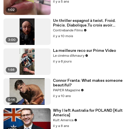
il y a 5 ans
1:02
Un thriller espagnol à twist. Froid.
Précis. Diabolique.Tu crois avoir
compris ? Attends la dernière scène.
Contrebande Films
il y a 10 mois
3:00
La meilleure reco sur Prime Video
Le cinéma d'Amaury
il y a 6 jours
1:56
Connor Franta: What makes someone
beautiful?
PAPER Magazine
il y a 10 ans
0:14
Why I left Australia for POLAND [Kult
America]
Kult America
il y a 8 ans