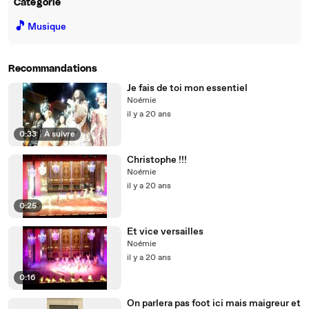
Catégorie
🎵
Musique
Recommandations
Je fais de toi mon essentiel
Noémie
il y a 20 ans
0:33
|
À suivre
Christophe !!!
Noémie
il y a 20 ans
0:25
Et vice versailles
Noémie
il y a 20 ans
0:16
On parlera pas foot ici mais maigreur et