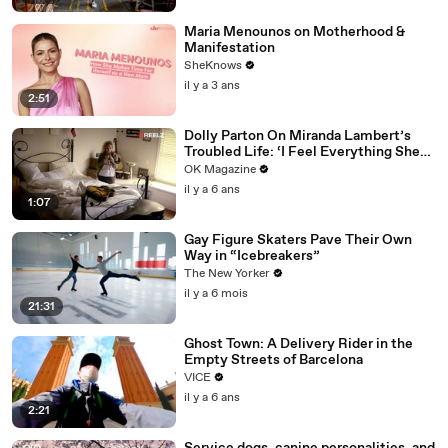
Maria Menounos on Motherhood &
Manifestation
SheKnows
il y a 3 ans
2:51
Dolly Parton On Miranda Lambert’s
Troubled Life: ‘I Feel Everything She
Writes’: Watch REELZ Doc
OK Magazine
il y a 6 ans
1:07
Gay Figure Skaters Pave Their Own
Way in “Icebreakers”
The New Yorker
il y a 6 mois
21:31
Ghost Town: A Delivery Rider in the
Empty Streets of Barcelona
VICE
il y a 6 ans
2:21