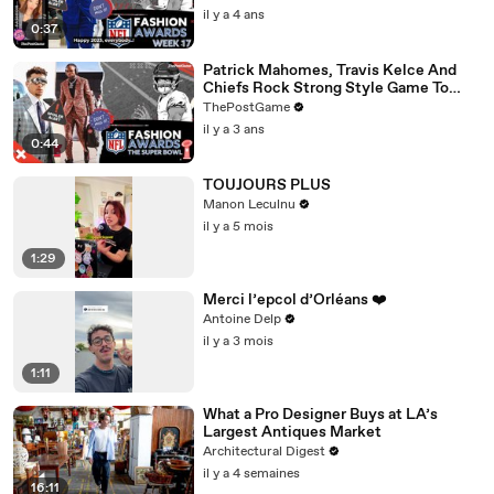
il y a 4 ans
0:37
Patrick Mahomes, Travis Kelce And
Chiefs Rock Strong Style Game To
Super Bowl LVII
ThePostGame
il y a 3 ans
0:44
TOUJOURS PLUS
Manon Leculnu
il y a 5 mois
1:29
Merci l’epcol d’Orléans ❤️
Antoine Delp
il y a 3 mois
1:11
What a Pro Designer Buys at LA’s
Largest Antiques Market
Architectural Digest
il y a 4 semaines
16:11