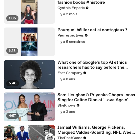
fashion boobs #histoire
Cynthia Enparle
il y a 2 mois
1:05
Pourquoi bâiller est si contagieux ?
Pierrespectives
il y a 5 semaines
1:23
What one of Google's top AI ethics
researchers had to say before the
company pushed her out
Fast Company
il y a 6 ans
5:40
Sam Heughan & Priyanka Chopra Jonas
Sing for Celine Dion at 'Love Again'
NYC Screening
SheKnows
il y a 3 ans
4:57
Jamaal Williams, George Pickens,
Marquez Valdes-Scantling: NFL Week
17 Game Day Fashion Winners
ThePostGame