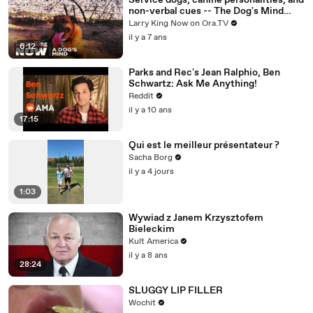
Service dogs, canine personalities, and
non-verbal cues -- The Dog's Mind
Panel answers your social media
Larry King Now on Ora.TV
questions
il y a 7 ans
6:12
Parks and Rec's Jean Ralphio, Ben
Schwartz: Ask Me Anything!
Reddit
il y a 10 ans
17:15
Qui est le meilleur présentateur ?
Sacha Borg
il y a 4 jours
1:03
Wywiad z Janem Krzysztofem
Bieleckim
Kult America
il y a 8 ans
28:24
SLUGGY LIP FILLER
Wochit