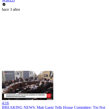
WIRED
hace 3 años
4:16
BREAKING NEWS: Matt Gaetz Tells House Committee: 'I'm Not