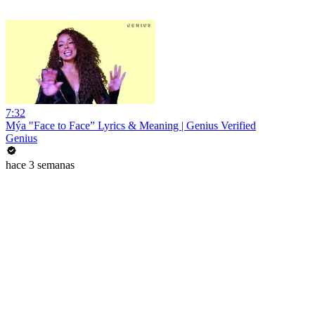
7:32
Mýa "Face to Face” Lyrics & Meaning | Genius Verified
Genius
hace 3 semanas