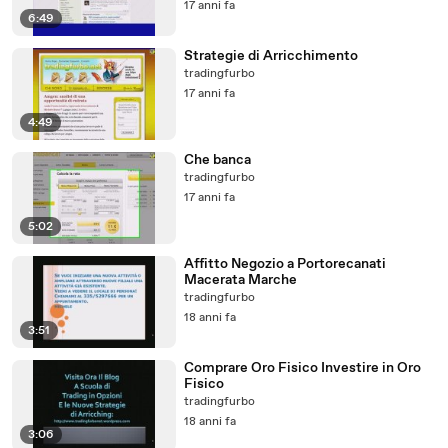
17 anni fa
6:49
Strategie di Arricchimento
tradingfurbo
17 anni fa
4:49
Che banca
tradingfurbo
17 anni fa
5:02
Affitto Negozio a Portorecanati
Macerata Marche
tradingfurbo
18 anni fa
3:51
Comprare Oro Fisico Investire in Oro
Fisico
tradingfurbo
18 anni fa
3:06