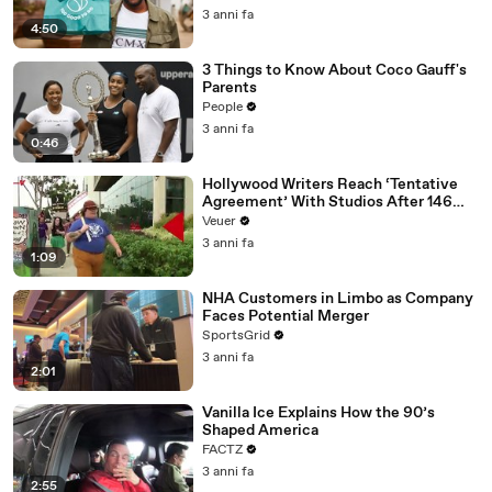
3 anni fa
4:50
3 Things to Know About Coco Gauff's
Parents
People
3 anni fa
0:46
Hollywood Writers Reach ‘Tentative
Agreement’ With Studios After 146
Day Strike
Veuer
3 anni fa
1:09
NHA Customers in Limbo as Company
Faces Potential Merger
SportsGrid
3 anni fa
2:01
Vanilla Ice Explains How the 90’s
Shaped America
FACTZ
3 anni fa
2:55