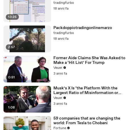
tradingfurbo
18 anni fa
13:25
Packdoppiotradingonlinemarzo
tradingfurbo
18 anni fa
2:57
Former Aide Claims She Was Asked to
Make a ‘Hit List’ For Trump
Veuer
3 anni fa
0:51
Musk’s X Is ‘the Platform With the
Largest Ratio of Misinformation or
Disinformation’ Amongst All Social
Veuer
Media Platforms
3 anni fa
1:08
59 companies that are changing the
world: From Tesla to Chobani
Fortune