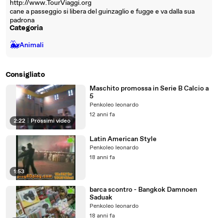
http://www.TourViaggi.org
cane a passeggio si libera del guinzaglio e fugge e va dalla sua
padrona
Categoria
🐳
Animali
Consigliato
Maschito promossa in Serie B Calcio a
5
Penkoleo leonardo
12 anni fa
2:22
|
Prossimi video
Latin American Style
Penkoleo leonardo
18 anni fa
1:53
barca scontro - Bangkok Damnoen
Saduak
Penkoleo leonardo
18 anni fa