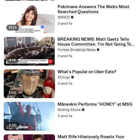
Pokimane Answers The Web's Most
Searched Questions
WIRED
3 anni fa
11:13
BREAKING NEWS: Matt Gaetz Tells
House Committee: 'I'm Not Going To
Vote For A Continuing Resolution'
Forbes Breaking News
3 anni fa
4:16
What's Popular on Uber Eats?
Stringr
3 anni fa
1:00
Måneskin Performs "HONEY" at MSG
Rolling Stone
3 anni fa
2:50
Matt Rife Hilariously Roasts Your