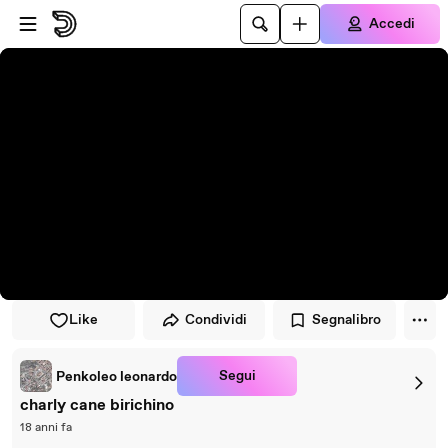
Vai al lettore
Passa al contenuto principale
Accedi
Like
Condividi
Segnalibro
Segui
Penkoleo leonardo
charly cane birichino
18 anni fa