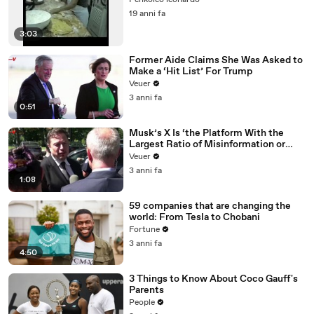
Penkoleo leonardo
19 anni fa
3:03
Former Aide Claims She Was Asked to
Make a ‘Hit List’ For Trump
Veuer
3 anni fa
0:51
Musk’s X Is ‘the Platform With the
Largest Ratio of Misinformation or
Disinformation’ Amongst All Social
Veuer
Media Platforms
3 anni fa
1:08
59 companies that are changing the
world: From Tesla to Chobani
Fortune
3 anni fa
4:50
3 Things to Know About Coco Gauff's
Parents
People