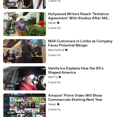
3 anni fa
0:46
Hollywood Writers Reach ‘Tentative
Agreement’ With Studios After 146
Day Strike
Veuer
3 anni fa
1:09
NHA Customers in Limbo as Company
Faces Potential Merger
SportsGrid
3 anni fa
2:01
Vanilla Ice Explains How the 90’s
Shaped America
FACTZ
3 anni fa
2:55
Amazon’ Prime Video Will Show
Commercials Starting Next Year
Veuer
3 anni fa
0:36