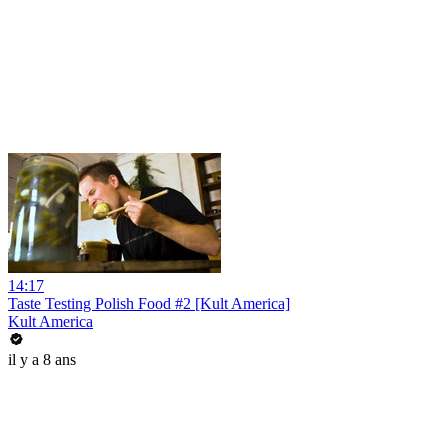
14:17
Taste Testing Polish Food #2 [Kult America]
Kult America
il y a 8 ans