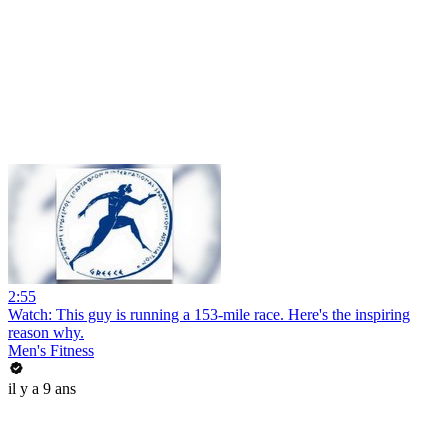
2:55
Watch: This guy is running a 153-mile race. Here's the inspiring
reason why.
Men's Fitness
il y a 9 ans