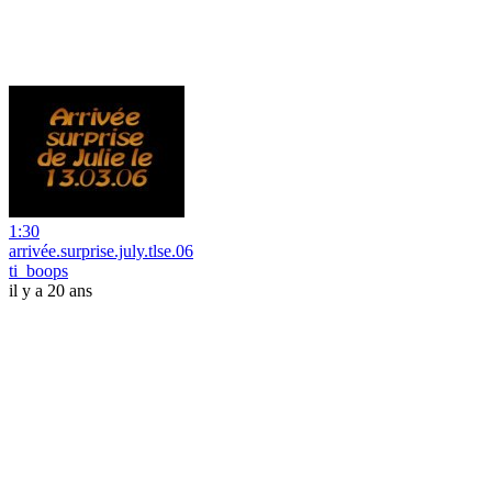
1:30
arrivée.surprise.july.tlse.06
ti_boops
il y a 20 ans