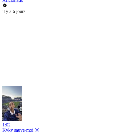
Aficionado
il y a 6 jours
1:02
Kyky sauve-moi 🥲