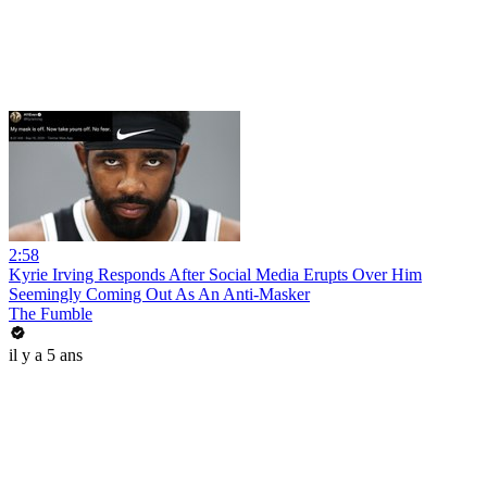
2:58
Kyrie Irving Responds After Social Media Erupts Over Him
Seemingly Coming Out As An Anti-Masker
The Fumble
il y a 5 ans