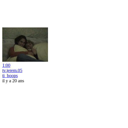
1:00
tv.jerem.05
ti_boops
il y a 20 ans