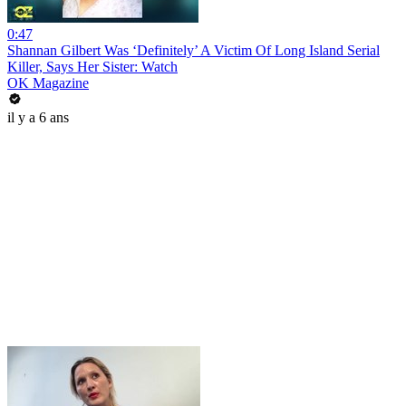
0:47
Shannan Gilbert Was ‘Definitely’ A Victim Of Long Island Serial
Killer, Says Her Sister: Watch
OK Magazine
il y a 6 ans