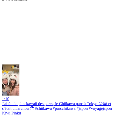
1:10
J'ai fait le plus kawaii des parcs, le Chiikawa parc à Tokyo 😍😍 et
c'était ultra chou 🥹 #chiikawa #parcchikawa #japon #voyagejapon
Kiwi Pinku