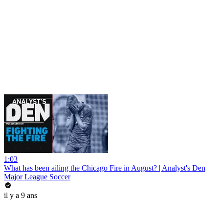
1:03
What has been ailing the Chicago Fire in August? | Analyst's Den
Major League Soccer
il y a 9 ans