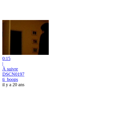
0:15
|
À suivre
DSCN0197
ti_boops
il y a 20 ans