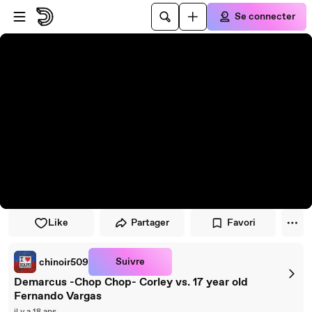
Passer au player
Passer au contenu principal
Se connecter
Like
Partager
Favori
Suivre
chinoir509
Demarcus -Chop Chop- Corley vs. 17 year old
Fernando Vargas