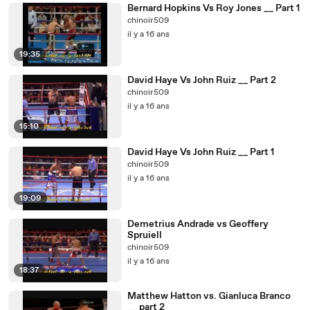
Bernard Hopkins Vs Roy Jones __ Part 1
chinoir509
il y a 16 ans
19:35
David Haye Vs John Ruiz __ Part 2
chinoir509
il y a 16 ans
15:10
David Haye Vs John Ruiz __ Part 1
chinoir509
il y a 16 ans
19:09
Demetrius Andrade vs Geoffery
Spruiell
chinoir509
il y a 16 ans
18:37
Matthew Hatton vs. Gianluca Branco
__ part 2