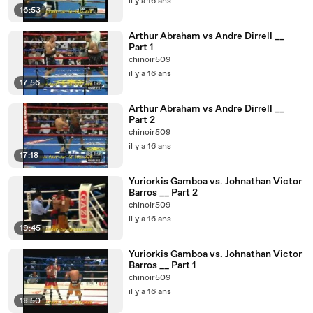
il y a 16 ans
16:53
Arthur Abraham vs Andre Dirrell __
Part 1
chinoir509
il y a 16 ans
17:56
Arthur Abraham vs Andre Dirrell __
Part 2
chinoir509
il y a 16 ans
17:18
Yuriorkis Gamboa vs. Johnathan Victor
Barros __ Part 2
chinoir509
il y a 16 ans
19:45
Yuriorkis Gamboa vs. Johnathan Victor
Barros __ Part 1
chinoir509
il y a 16 ans
18:50