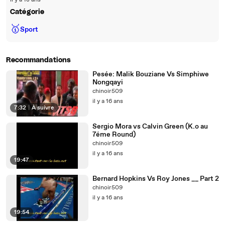
il y a 18 ans
Catégorie
🥇
Sport
Recommandations
Pesée: Malik Bouziane Vs Simphiwe
Nongqayi
chinoir509
il y a 16 ans
7:32
|
À suivre
Sergio Mora vs Calvin Green (K.o au
7éme Round)
chinoir509
il y a 16 ans
19:47
Bernard Hopkins Vs Roy Jones __ Part 2
chinoir509
il y a 16 ans
19:54