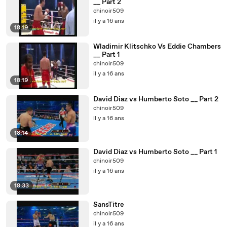
__ Part 2
chinoir509
il y a 16 ans
18:19
Wladimir Klitschko Vs Eddie Chambers
__ Part 1
chinoir509
il y a 16 ans
18:19
David Diaz vs Humberto Soto __ Part 2
chinoir509
il y a 16 ans
18:14
David Diaz vs Humberto Soto __ Part 1
chinoir509
il y a 16 ans
18:33
SansTitre
chinoir509
il y a 16 ans