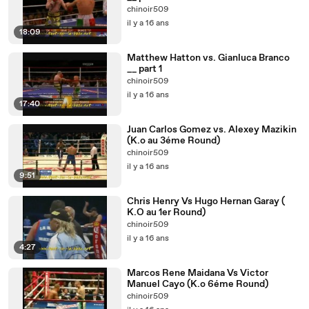
chinoir509
il y a 16 ans
18:09
Matthew Hatton vs. Gianluca Branco
__ part 1
chinoir509
il y a 16 ans
17:40
Juan Carlos Gomez vs. Alexey Mazikin
(K.o au 3éme Round)
chinoir509
il y a 16 ans
9:51
Chris Henry Vs Hugo Hernan Garay (
K.O au 1er Round)
chinoir509
il y a 16 ans
4:27
Marcos Rene Maidana Vs Victor
Manuel Cayo (K.o 6éme Round)
chinoir509