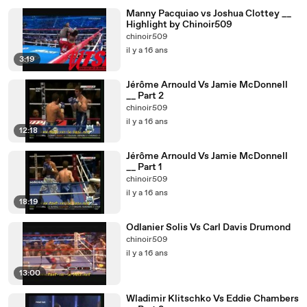
Manny Pacquiao vs Joshua Clottey __
Highlight by Chinoir509
chinoir509
il y a 16 ans
3:19
Jérôme Arnould Vs Jamie McDonnell
__ Part 2
chinoir509
il y a 16 ans
12:18
Jérôme Arnould Vs Jamie McDonnell
__ Part 1
chinoir509
il y a 16 ans
18:19
Odlanier Solis Vs Carl Davis Drumond
chinoir509
il y a 16 ans
13:00
Wladimir Klitschko Vs Eddie Chambers