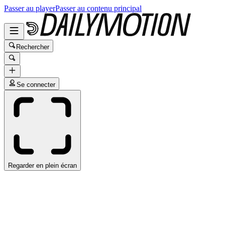
Passer au player
Passer au contenu principal
Rechercher
Se connecter
Regarder en plein écran