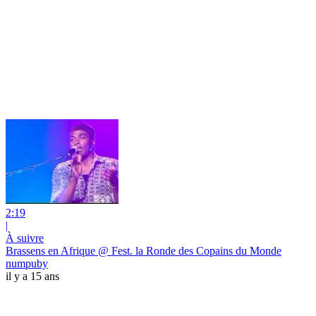
2:19
|
À suivre
Brassens en Afrique @ Fest. la Ronde des Copains du Monde
numpuby
il y a 15 ans