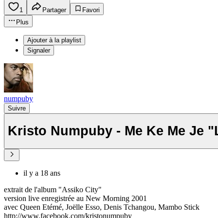
1
Partager
Favori
Plus
Ajouter à la playlist
Signaler
numpuby
Suivre
Kristo Numpuby - Me Ke Me Je "
il y a 18 ans
extrait de l'album "Assiko City"
version live enregistrée au New Morning 2001
avec Queen Etémé, Joëlle Esso, Denis Tchangou, Mambo Stick
http://www.facebook.com/kristonumpuby