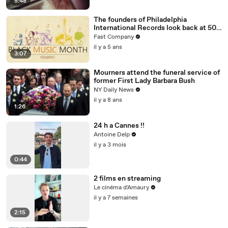
5:48
The founders of Philadelphia
International Records look back at 50
amazing years
Fast Company
il y a 5 ans
3:07
Mourners attend the funeral service of
former First Lady Barbara Bush
NY Daily News
il y a 8 ans
1:26
24 h a Cannes !!
Antoine Delp
il y a 3 mois
0:44
2 films en streaming
Le cinéma d'Amaury
il y a 7 semaines
2:15