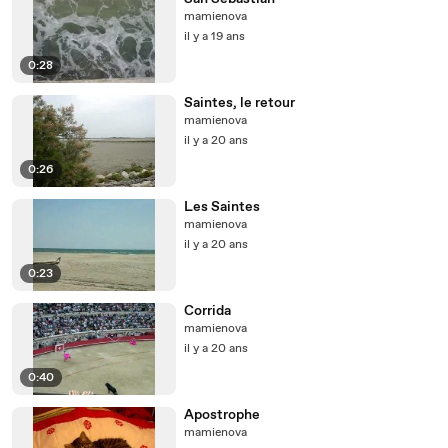
mamienova
il y a 19 ans
0:28
Saintes, le retour
mamienova
il y a 20 ans
0:26
Les Saintes
mamienova
il y a 20 ans
0:23
Corrida
mamienova
il y a 20 ans
0:40
Apostrophe
mamienova