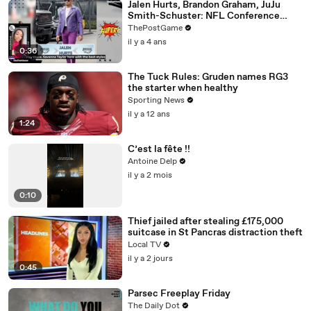
Jalen Hurts, Brandon Graham, JuJu
Smith-Schuster: NFL Conference
Championship Fashion Winners
ThePostGame
il y a 4 ans
0:36
The Tuck Rules: Gruden names RG3
the starter when healthy
Sporting News
il y a 12 ans
1:24
C’est la fête !!
Antoine Delp
il y a 2 mois
0:10
Thief jailed after stealing £175,000
suitcase in St Pancras distraction theft
Local TV
il y a 2 jours
0:45
Parsec Freeplay Friday
The Daily Dot