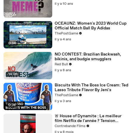
il y a 10 ans
OCEAUNZ: Women's 2023 World Cup
Official Match Ball By Adidas
ThePostGame
il y a 4 ans
0:34
NO CONTEST: Brazilian Backwash,
bikinis, and budgie smugglers
Red Bull
il y a 8 ans
14:06
Biscuits With The Boss Ice Cream: Ted
Lasso Tribute Flavor By Jeni's
ThePostGame
il y a 3 ans
0:38
🚨 House of Dynamite : Le meilleur
film Netflix de l'année ? Tension
nucléaire et décision impossible 🎬
Contrebande Films
il y a 8 mois