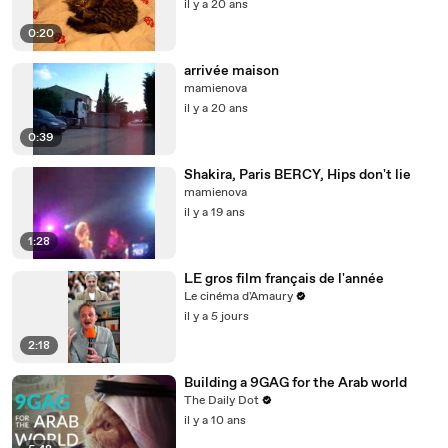
il y a 20 ans
0:20
arrivée maison
mamienova
il y a 20 ans
0:39
Shakira, Paris BERCY, Hips don't lie
mamienova
il y a 19 ans
1:28
LE gros film français de l'année
Le cinéma d'Amaury
il y a 5 jours
2:18
Building a 9GAG for the Arab world
The Daily Dot
il y a 10 ans