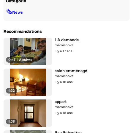
Catégorie
🗞
News
Recommandations
LA demande
mamienova
il y a 17 ans
0:47
|
À suivre
salon emménagé
mamienova
il y a 18 ans
1:32
appart
mamienova
il y a 18 ans
1:38
San Sebastian