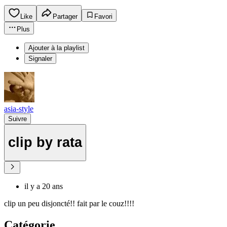
Like
Partager
Favori
Plus
Ajouter à la playlist
Signaler
asia-style
Suivre
clip by rata
il y a 20 ans
clip un peu disjoncté!! fait par le couz!!!!
Catégorie