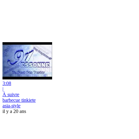
3:08
|
À suivre
barbecue tinkiete
asia-style
il y a 20 ans