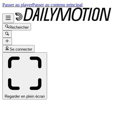
Passer au player
Passer au contenu principal
Rechercher
Se connecter
Regarder en plein écran