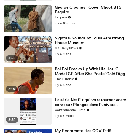
George Clooney | Cover Shoot BTS |
Esquire
Esquire
il y a 10 mois
0:53
Sights & Sounds of Louis Armstrong
House Museum
NY Daily News
il y a 8 ans
4:52
Bol Bol Breaks Up With His Hot IG
Model GF After She Posts 'Gold Digger
For Life' In TikTok Video
The Fumble
il y a 5 ans
2:18
La série Netflix qui va retourner votre
cerveau : Plongez dans l'univers
complexe de DARK
Contrebande Films
il y a 8 mois
3:59
My Roommate Has COVID-19