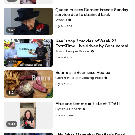
Queen misses Remembrance Sunday
service due to strained back
Wochit
il y a 5 ans
1:07
Keel's top 3 tackles of Week 23 |
ExtraTime Live driven by Continental
Major League Soccer
il y a 9 ans
2:33
Beurre a la Béarnaise Recipe
Glen & Friends Cooking Food
il y a 8 ans
3:24
Être une femme autiste et TDAH
Cynthia Enparle
il y a 2 mois
1:34