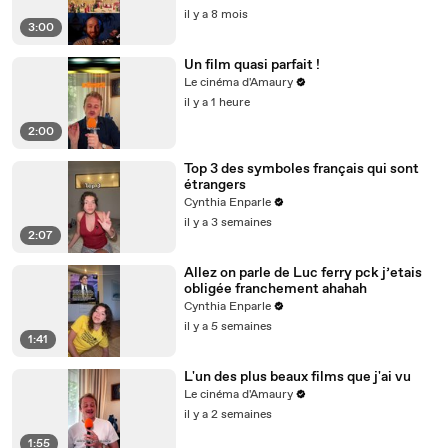
il y a 8 mois
3:00
Un film quasi parfait !
Le cinéma d'Amaury
il y a 1 heure
2:00
Top 3 des symboles français qui sont
étrangers
Cynthia Enparle
il y a 3 semaines
2:07
Allez on parle de Luc ferry pck j’etais
obligée franchement ahahah
Cynthia Enparle
il y a 5 semaines
1:41
L'un des plus beaux films que j'ai vu
Le cinéma d'Amaury
il y a 2 semaines
1:55