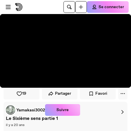
Passer au player
Passer au contenu principal
Se connecter
19
Partager
Favori
Suivre
Yamakasi3002
Le Sixième sens partie 1
il y a 20 ans