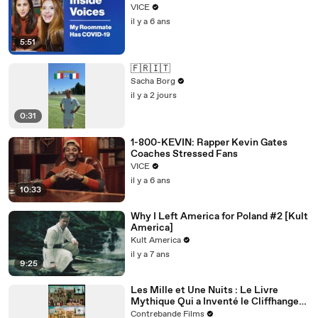
VICE
il y a 6 ans
5:51
🇫🇷🇮🇹
Sacha Borg
il y a 2 jours
0:31
1-800-KEVIN: Rapper Kevin Gates
Coaches Stressed Fans
VICE
il y a 6 ans
10:33
Why I Left America for Poland #2 [Kult
America]
Kult America
il y a 7 ans
9:25
Les Mille et Une Nuits : Le Livre
Mythique Qui a Inventé le Cliffhanger
et le Binge-Watching Avant Netflix
Contrebande Films