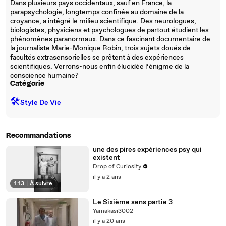
Dans plusieurs pays occidentaux, sauf en France, la
parapsychologie, longtemps confinée au domaine de la
croyance, a intégré le milieu scientifique. Des neurologues,
biologistes, physiciens et psychologues de partout étudient les
phénomènes paranormaux. Dans ce fascinant documentaire de
la journaliste Marie-Monique Robin, trois sujets doués de
facultés extrasensorielles se prêtent à des expériences
scientifiques. Verrons-nous enfin élucidée l’énigme de la
conscience humaine?
Catégorie
🛠️
Style De Vie
Recommandations
une des pires expériences psy qui
existent
Drop of Curiosity
il y a 2 ans
1:13
|
À suivre
Le Sixième sens partie 3
Yamakasi3002
il y a 20 ans